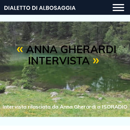
Salta
Togg
al
navi
contenuto
principale
ANNA GHERARDI
INTERVISTA
Intervista rilasciata da Anna Gherardi a ISORADIO