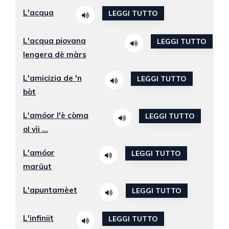
L'acqua
LEGGI TUTTO
L'acqua piovana
LEGGI TUTTO
lengera dè màrs
L'amicizia de 'n
LEGGI TUTTO
bòt
L'amóor l'è còma
LEGGI TUTTO
ol vìi ...
L'amóor
LEGGI TUTTO
marüut
L'apuntamèet
LEGGI TUTTO
L'infiniit
LEGGI TUTTO