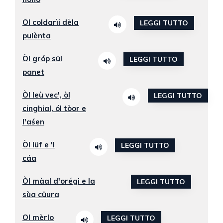
Ol coldarìi dèla
LEGGI TUTTO
pulènta
Òl gróp sül
LEGGI TUTTO
panet
Òl leù vec', òl
LEGGI TUTTO
cinghial, ól tòor e
l'aśen
Òl lüf e 'l
LEGGI TUTTO
cáa
Òl màal d'orégi e la
LEGGI TUTTO
sùa cüura
Ol mèrlo
LEGGI TUTTO