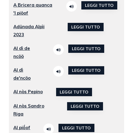
A Bricera quanca
LEGGI TUTTO
'l piöof
Adünada Alpìi
LEGGI TUTTO
2023
Al dì de
LEGGI TUTTO
ncöö
Al dì
LEGGI TUTTO
de'ncöo
Al nòs Pepino
LEGGI TUTTO
Al nòs Sandro
LEGGI TUTTO
Riga
Al piṍof
LEGGI TUTTO