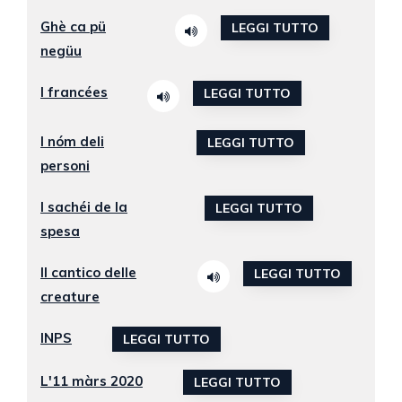
Ghè ca pü
LEGGI TUTTO
negüu
I francées
LEGGI TUTTO
I nóm deli
LEGGI TUTTO
personi
I sachéi de la
LEGGI TUTTO
spesa
Il cantico delle
LEGGI TUTTO
creature
INPS
LEGGI TUTTO
L'11 màrs 2020
LEGGI TUTTO