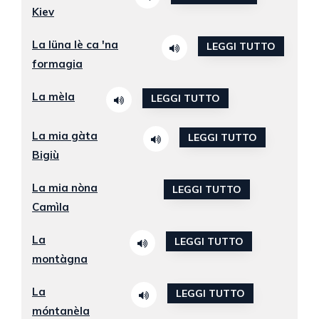
Kiev
La lüna lè ca 'na
LEGGI TUTTO
formagia
La mèla
LEGGI TUTTO
La mia gàta
LEGGI TUTTO
Bigiù
La mia nòna
LEGGI TUTTO
Camìla
La
LEGGI TUTTO
montàgna
La
LEGGI TUTTO
móntanèla