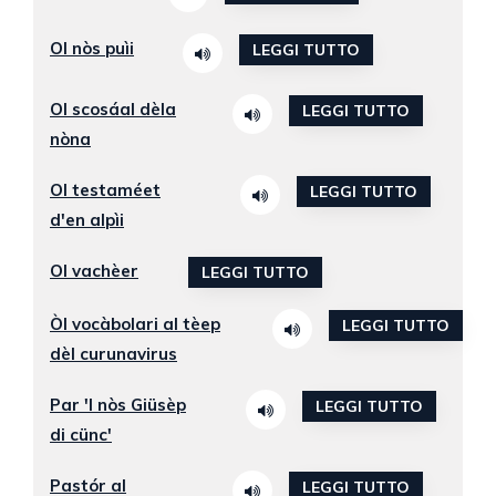
Ol nòs puìi
LEGGI TUTTO
Ol scosáal dèla
LEGGI TUTTO
nòna
Ol testaméet
LEGGI TUTTO
d'en alpìi
Ol vachèer
LEGGI TUTTO
Òl vocàbolari al tèep
LEGGI TUTTO
dèl curunavirus
Par 'l nòs Giüsèp
LEGGI TUTTO
di cünc'
Pastór al
LEGGI TUTTO