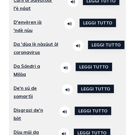
Curìi ol Salvatóor
LEGGI TUTTO
l'è náat
D'envèren ià
LEGGI TUTTO
'ndè nùu
Da 'dùa lè nàsüut òl
LEGGI TUTTO
coronavirus
Da Sóndri a
LEGGI TUTTO
Milàa
De'n sü de
LEGGI TUTTO
somartìi
Disgrazi de'n
LEGGI TUTTO
bòt
Dùu müi da
LEGGI TUTTO