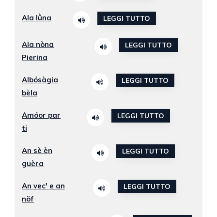
Ala lǜna
LEGGI TUTTO
Ala nòna
LEGGI TUTTO
Pierina
Albósàgia
LEGGI TUTTO
bèla
Amóor par
LEGGI TUTTO
ti
An sè èn
LEGGI TUTTO
guèra
An vec' e an
LEGGI TUTTO
nöf