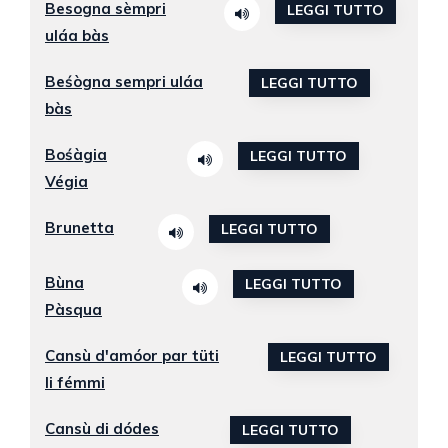
Besogna sèmpri
LEGGI TUTTO
uláa bàs
Beśògna sempri uláa
LEGGI TUTTO
bàs
Bośàgia
LEGGI TUTTO
Végia
Brunetta
LEGGI TUTTO
Bùna
LEGGI TUTTO
Pàsqua
Cansù d'amóor par tüti
LEGGI TUTTO
li fémmi
Cansù di dódes
LEGGI TUTTO