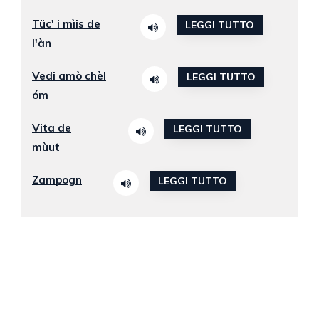
Tüc' i mìis de
LEGGI TUTTO
l'àn
Vedi amò chèl
LEGGI TUTTO
óm
Vita de
LEGGI TUTTO
mùut
Zampogn
LEGGI TUTTO