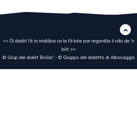
<< Òl dialèt l'è la midiśìna ca la fà bée par regordàs li róbi de 'n
bòt >>
© Grüp del dialèt Bośàc' - © Gruppo del dialetto di Albosaggia