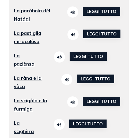
La paràbola dèl
LEGGI TUTTO
Natáal
La pastiglia
LEGGI TUTTO
miracolòsa
La
LEGGI TUTTO
paziènsa
La ràna e la
LEGGI TUTTO
vàca
La scigàla e la
LEGGI TUTTO
furmìga
La
LEGGI TUTTO
scighèra