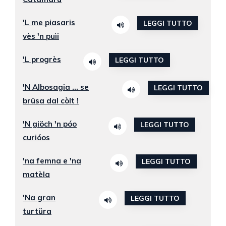
'L me piasaris
LEGGI TUTTO
vès 'n puìi
'L progrès
LEGGI TUTTO
'N Albosagia ... se
LEGGI TUTTO
brüsa dal còlt !
'N giöch 'n póo
LEGGI TUTTO
curióos
'na femna e 'na
LEGGI TUTTO
matèla
'Na gran
LEGGI TUTTO
turtüra