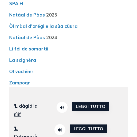
SPA H
Natàal de Pàas
2025
Òl màal d'orégi e la sùa cüura
Natàal de Pàas
2024
Li fói dè somartìi
La scighèra
Ol vachèer
Zampogn
'L dàgió la
LEGGI TUTTO
nìif
'L
LEGGI TUTTO
Catamarù