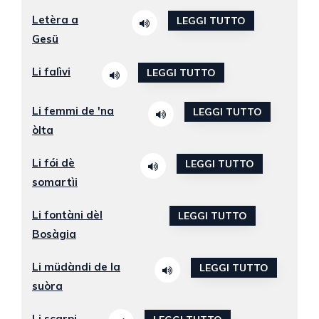
Letèra a
LEGGI TUTTO
Gesü
Li falìvi
LEGGI TUTTO
Li femmi de 'na
LEGGI TUTTO
òlta
Li fói dè
LEGGI TUTTO
somartìi
Li fontàni dèl
LEGGI TUTTO
Bosàgia
Li müdàndi de la
LEGGI TUTTO
suòra
Li scarpi