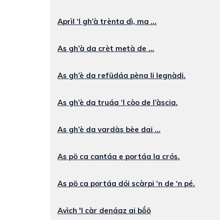
Aprìl ‘l gh’à trènta dì, ma ...
As gh’à da crèt metà de ...
As gh’è da refüdáa pèna li legnàdi.
As gh’è da truáa ‘l còo de l’àscia.
As gh’è da vardàs bèe dai ...
As pö ca cantáa e portáa la crós.
As pö ca portáa dói scàrpi ‘n de ‘n pé.
Avìch 'l càr denáaz ai bṍö