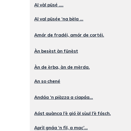
Al vàl püsé ....
Al val püsée ‘na bèla ...
Amór de fradéi, amór de cortéi.
Àn besèst àn fünèst
Àn de èrba, àn de mèrda.
An so chené
Andáa ‘n piàzza a ciapáa...
Aóst quànca l’è gió òl sùul l’è fósch.
Aprìl gnáa ‘n fìl, a mac’...