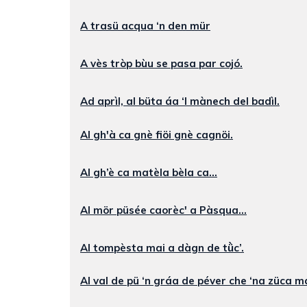
A trasü acqua ‘n den mür
A vès tròp bùu se pasa par cojó.
Ad aprìl, al büta áa ‘l mànech del badìl.
Al gh'à ca gnè fiöi gnè cagnöi.
Al gh’è ca matèla bèla ca...
Al mör püsée caorèc' a Pàsqua...
Al tompèsta mai a dàgn de tǜc’.
Al val de pü ‘n gráa de péver che ‘na züca m