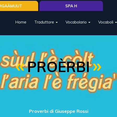
RGAÀMUUT
SPA H
Home
Traduttore
Vocabolario
Vocaboli
IN DIALETTO
PROÈRBI
PROÈRBI
Proverbi di Giuseppe Rossi