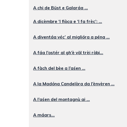
A chi de Büst e Galaráa ...
A dicèmbre ‘l fiòca e ‘l fa frèc’: ...
A diventáa véc’ al miglióra a péna ...
A fáa l’ostér al gh’è völ trèi ròbi...
A fàch del bèe a l’aśen ...
A la Madóna Candelòra da l’ènvèren ...
A l’aśen del montagnù ai ...
A máars...