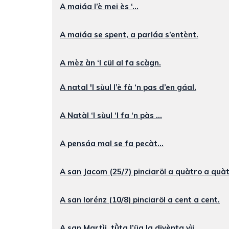
A maiáa l’è mei ès ‘...
A maiáa se spent, a parláa s’entènt.
A mèz àn ‘l cül al fa scàgn.
A natal 'l sùul l’è fà ‘n pas d’en gáal.
A Natàl ‘l sùul ‘l fa ‘n pàs ...
A pensáa mal se fa pecàt...
A san Jacom (25/7) pinciaröl a quàtro a quà
A san lorénz (10/8) pinciaröl a cent a cent.
A san Martìi, tǜta l’üa la divènta vìi.