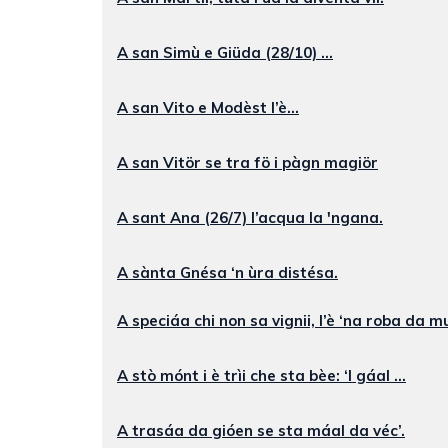
A san Simù e Giüda (28/10) ...
A san Vito e Modèst l’è...
A san Vitör se tra fö i pàgn magiör
A sant Ana (26/7) l’acqua la 'ngana.
A sànta Gnésa ‘n ùra distésa.
A speciáa chi non sa vignii, l’è ‘na roba da mu
A stò mónt i è trìi che sta bèe: ‘l gáal ...
A trasáa da gióen se sta máal da véc’.