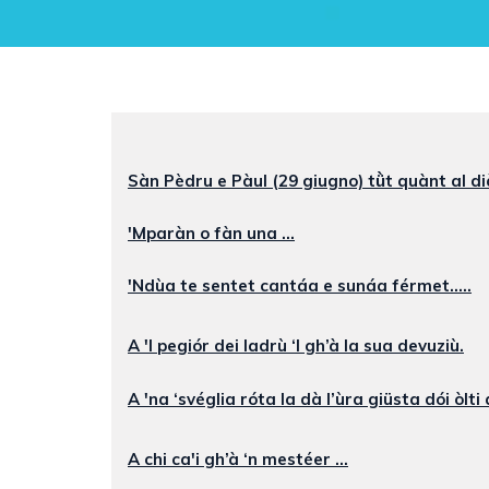
Sàn Pèdru e Pàul (29 giugno) tǜt quànt al di
'Mparàn o fàn una ...
'Ndùa te sentet cantáa e sunáa férmet.....
A 'l pegiór dei ladrù ‘l gh’à la sua devuziù.
A 'na ‘svéglia róta la dà l’ùra giüsta dói òlti a
A chi ca'i gh’à ‘n mestéer ...