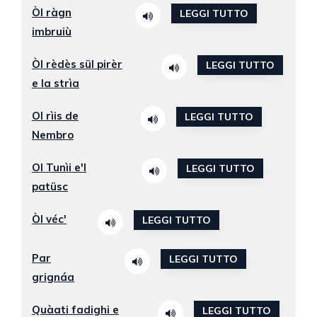
Òl ràgn
LEGGI TUTTO
imbruiù
Òl rèdès sül pirèr
LEGGI TUTTO
e la strìa
Ol rìis de
LEGGI TUTTO
Nembro
Ol Tunìi e'l
LEGGI TUTTO
patüsc
Òl véc'
LEGGI TUTTO
Par
LEGGI TUTTO
grignáa
Quàati fadighi e
LEGGI TUTTO