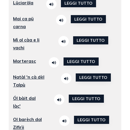
Lüciaröla
LEGGI TUTTO
Mai ca pü
LEGGI TUTTO
carna
Mì ol càa e li
LEGGI TUTTO
vachi
Morterasc
LEGGI TUTTO
Natàl 'n cà dèl
LEGGI TUTTO
Talpù
Ól bàit dal
LEGGI TUTTO
làc'
Ol barèch dol
LEGGI TUTTO
Zifirìi