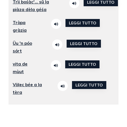
Trìi bośàc'... sǜ la
LEGGI TUTTO
piàza dèla géśa
Tròpa
LEGGI TUTTO
gràzia
Üu 'n póo
LEGGI TUTTO
sórt
vita de
LEGGI TUTTO
mùut
Völec bée a la
LEGGI TUTTO
tèra