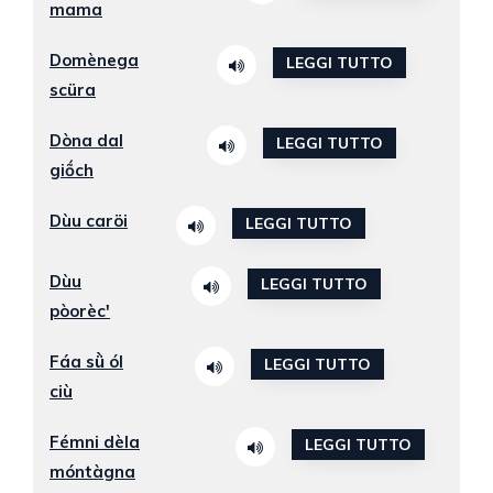
mama
Domènega
LEGGI TUTTO
scüra
Dòna dal
LEGGI TUTTO
giṍch
Dùu caröi
LEGGI TUTTO
Dùu
LEGGI TUTTO
pòorèc'
Fáa sǜ ól
LEGGI TUTTO
ciù
Fémni dèla
LEGGI TUTTO
móntàgna