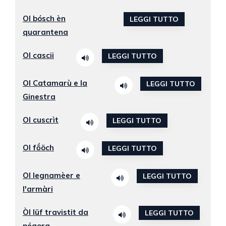
Ol bósch èn
LEGGI TUTTO
quarantena
Ol cascii
LEGGI TUTTO
Ol Catamarù e la
LEGGI TUTTO
Ginestra
Ol cuscrìt
LEGGI TUTTO
Ol fṍöch
LEGGI TUTTO
Ol legnamèer e
LEGGI TUTTO
l'armàri
Òl lüf travistit da
LEGGI TUTTO
pégora