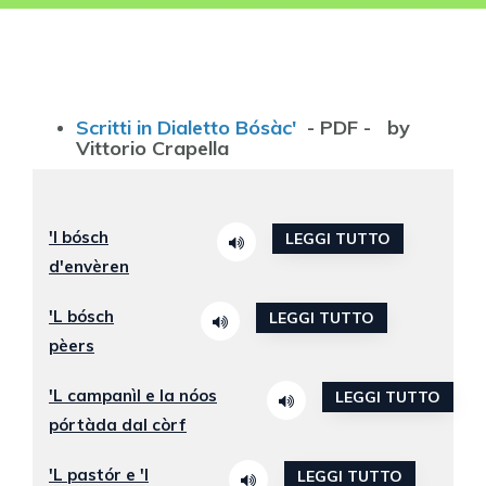
Scritti in Dialetto Bósàc'
- PDF - by
Vittorio Crapella
'l bósch
LEGGI TUTTO
d'envèren
'L bósch
LEGGI TUTTO
pèers
'L campanìl e la nóos
LEGGI TUTTO
pórtàda dal còrf
'L pastór e 'l
LEGGI TUTTO