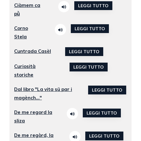
Ciàmem ca
LEGGI TUTTO
pǜ
Corno
LEGGI TUTTO
Stela
Cuntrada Casèl
LEGGI TUTTO
Curiosità
LEGGI TUTTO
storiche
Dal libro "La vita sü par i
LEGGI TUTTO
magènch..."
De me regord la
LEGGI TUTTO
sliza
De me regòrd, la
LEGGI TUTTO