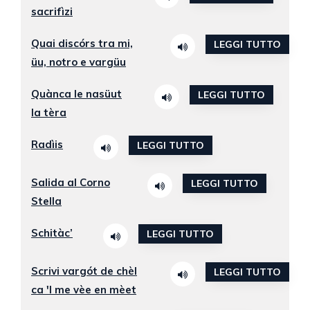
sacrifìzi
Quai discórs tra mi,
LEGGI TUTTO
üu, notro e vargüu
Quànca le nasüut
LEGGI TUTTO
la tèra
Radìis
LEGGI TUTTO
Salida al Corno
LEGGI TUTTO
Stella
Schitàc’
LEGGI TUTTO
Scrivi vargót de chèl
LEGGI TUTTO
ca 'l me vèe en mèet