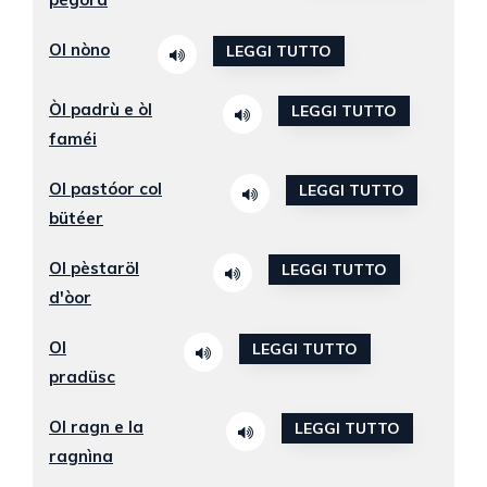
Ol nòno
LEGGI TUTTO
Òl padrù e òl
LEGGI TUTTO
faméi
Ol pastóor col
LEGGI TUTTO
bütéer
Ol pèstaröl
LEGGI TUTTO
d'òor
Ol
LEGGI TUTTO
pradüsc
Ol ragn e la
LEGGI TUTTO
ragnìna