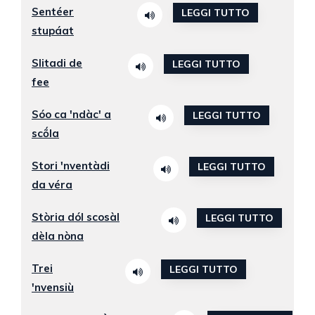
Sentéer
LEGGI TUTTO
stupáat
Slitadi de
LEGGI TUTTO
fee
Sóo ca 'ndàc' a
LEGGI TUTTO
scṍla
Stori 'nventàdi
LEGGI TUTTO
da véra
Stòria dól scosàl
LEGGI TUTTO
dèla nòna
Trei
LEGGI TUTTO
'nvensiù