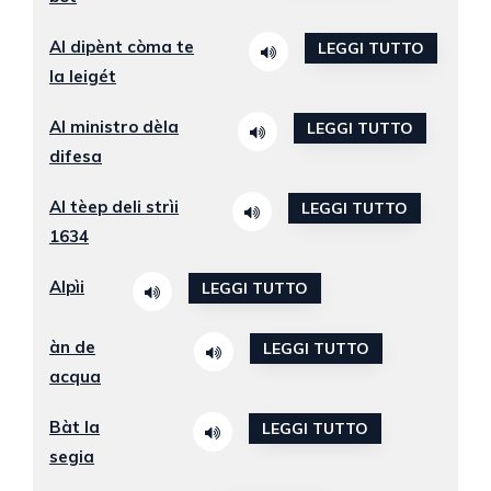
Al dipènt còma te
LEGGI TUTTO
la leigét
Al ministro dèla
LEGGI TUTTO
difesa
Al tèep deli strìi
LEGGI TUTTO
1634
Alpìi
LEGGI TUTTO
àn de
LEGGI TUTTO
acqua
Bàt la
LEGGI TUTTO
segia