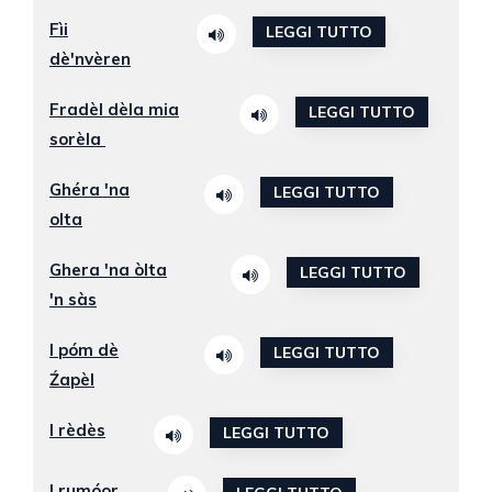
Fìi
LEGGI TUTTO
dè'nvèren
Fradèl dèla mia
LEGGI TUTTO
sorèla
Ghéra 'na
LEGGI TUTTO
olta
Ghera 'na òlta
LEGGI TUTTO
'n sàs
I póm dè
LEGGI TUTTO
Źapèl
I rèdès
LEGGI TUTTO
I rumóor