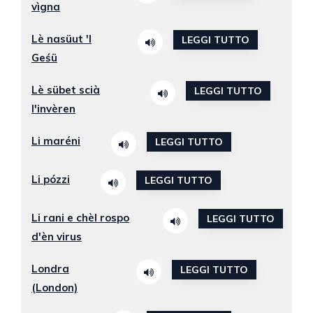
vìgna
Lè nasüut 'l
LEGGI TUTTO
Geśü
Lè sübet scià
LEGGI TUTTO
l'invèren
Li maréni
LEGGI TUTTO
Li pózzi
LEGGI TUTTO
Li rani e chèl rospo
LEGGI TUTTO
d'èn virus
Londra
LEGGI TUTTO
(London)