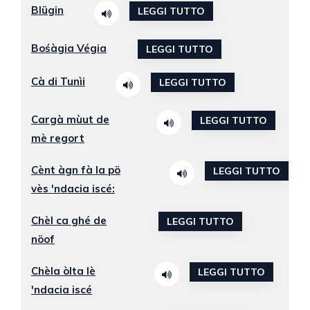
Blügin
LEGGI TUTTO
Bośàgia Végia
LEGGI TUTTO
Cà di Tunìi
LEGGI TUTTO
Cargà mùut de
LEGGI TUTTO
mè regort
Cènt àgn fà la pö
LEGGI TUTTO
vès 'ndacia iscé:
Chèl ca ghé de
LEGGI TUTTO
nöof
Chèla òlta lè
LEGGI TUTTO
'ndacia iscé