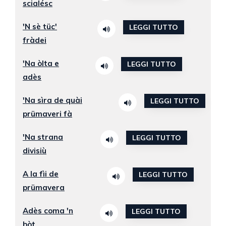
scialésc
'N sè tüc'
LEGGI TUTTO
fràdei
'Na òlta e
LEGGI TUTTO
adès
'Na sìra de quài
LEGGI TUTTO
prümaveri fà
'Na strana
LEGGI TUTTO
divisiù
A la fìi de
LEGGI TUTTO
prümavera
Adès coma 'n
LEGGI TUTTO
bòt