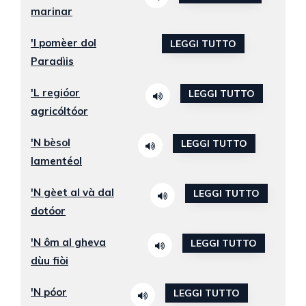
marinar
'l pomèer dol
LEGGI TUTTO
Paradìis
'L regióor
LEGGI TUTTO
agricóltóor
'N bèsol
LEGGI TUTTO
lamentéol
'N gèet al và dal
LEGGI TUTTO
dotóor
'N ôm al gheva
LEGGI TUTTO
dùu fiòi
'N póor
LEGGI TUTTO