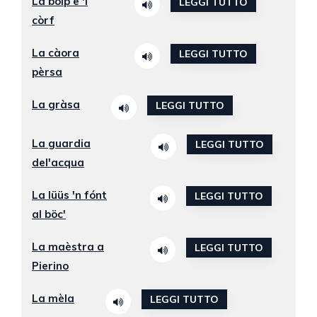
La bólp e 'l
LEGGI TUTTO
còrf
La càora
LEGGI TUTTO
pèrsa
La gràsa
LEGGI TUTTO
La guardia
LEGGI TUTTO
del'acqua
La lüüs 'n fónt
LEGGI TUTTO
al böc'
La maèstra a
LEGGI TUTTO
Pierino
La mèla
LEGGI TUTTO