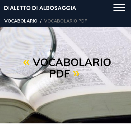
Salta
Togg
al
navi
contenuto
VOCABOLARIO
VOCABOLARIO PDF
principale
VOCABOLARIO
PDF