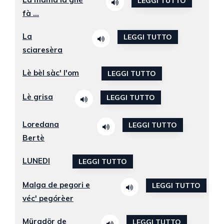
LEGGI TUTTO
fà ...
La
LEGGI TUTTO
sciaresèra
Lè bèl sàc' l'om
LEGGI TUTTO
Lè grisa
LEGGI TUTTO
Loredana
LEGGI TUTTO
Bertè
LUNEDI
LEGGI TUTTO
Malga de pegori e
LEGGI TUTTO
véc' pegórèer
Müradör de
LEGGI TUTTO