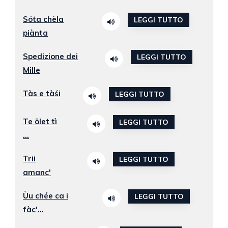
Sóta chèla
LEGGI TUTTO
piànta
Spedizione dei
LEGGI TUTTO
Mille
Tàs e tàśi
LEGGI TUTTO
Te ölet tì
LEGGI TUTTO
...
Trii
LEGGI TUTTO
amanc'
Ùu chée ca i
LEGGI TUTTO
fàc'...