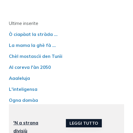
Ultime inserite
Ò ciapàat la stràda ...
La mama la ghè fà ...
Chèl mostascìi den Tunìi
Al coreva l'àn 2050
Aaaleluja
L'inteligensa
Ogna domàa
'N a strana
LEGGI TUTTO
divisiù