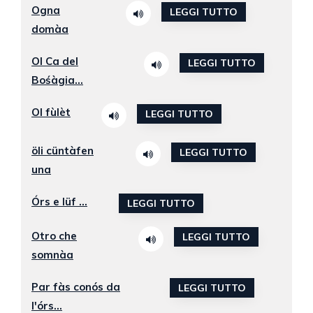
Ogna
LEGGI TUTTO
domàa
Ol Ca del
LEGGI TUTTO
Bośàgia...
Ol fùlèt
LEGGI TUTTO
öli cüntàfen
LEGGI TUTTO
una
Órs e lüf ...
LEGGI TUTTO
Otro che
LEGGI TUTTO
somnàa
Par fàs conós da
LEGGI TUTTO
l'órs...