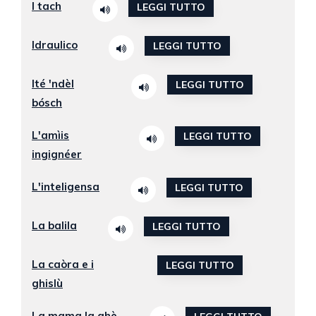
I tach
LEGGI TUTTO
Idraulico
LEGGI TUTTO
Ité 'ndèl
LEGGI TUTTO
bósch
L'amìis
LEGGI TUTTO
ingignéer
L'inteligensa
LEGGI TUTTO
La balila
LEGGI TUTTO
La caòra e i
LEGGI TUTTO
ghislù
La mama la ghè