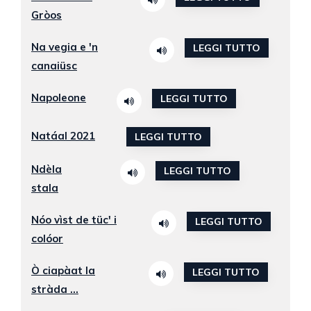
Gròos
Na vegia e 'n
LEGGI TUTTO
canaiüsc
Napoleone
LEGGI TUTTO
Natáal 2021
LEGGI TUTTO
Ndèla
LEGGI TUTTO
stala
Nóo vìst de tüc' i
LEGGI TUTTO
colóor
Ò ciapàat la
LEGGI TUTTO
stràda ...