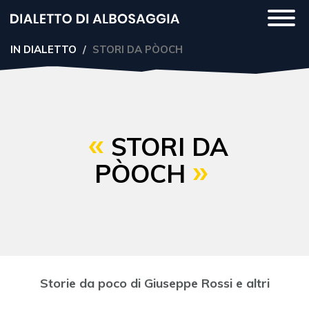
Salta
Togg
al
navi
contenuto
IN DIALETTO
STORI DA PÒOCH
principale
STORI DA
PÒOCH
Storie da poco di Giuseppe Rossi e altri