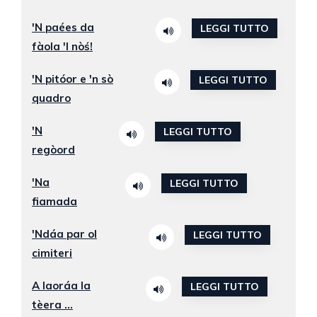
'N paées da
LEGGI TUTTO
fàola 'l nòś!
'N pitóor e 'n sò
LEGGI TUTTO
quadro
'N
LEGGI TUTTO
regòord
'Na
LEGGI TUTTO
fiamada
'Ndáa par ol
LEGGI TUTTO
cimiteri
A laoráa la
LEGGI TUTTO
tèera ...