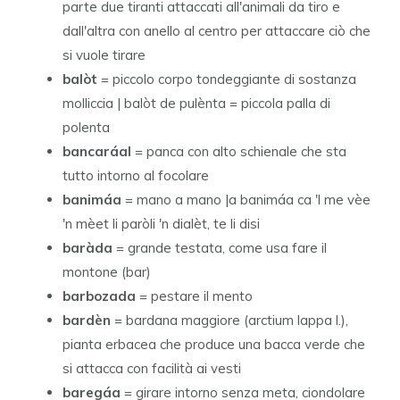
parte due tiranti attaccati all'animali da tiro e
dall'altra con anello al centro per attaccare ciò che
si vuole tirare
balòt
= piccolo corpo tondeggiante di sostanza
molliccia | balòt de pulènta = piccola palla di
polenta
bancaráal
= panca con alto schienale che sta
tutto intorno al focolare
banimáa
= mano a mano |a banimáa ca 'l me vèe
'n mèet li paròli 'n dialèt, te li disi
baràda
= grande testata, come usa fare il
montone (bar)
barbozada
= pestare il mento
bardèn
= bardana maggiore (arctium lappa l.),
pianta erbacea che produce una bacca verde che
si attacca con facilità ai vesti
baregáa
= girare intorno senza meta, ciondolare