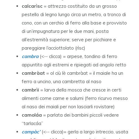
calcarìsc
= attrezzo costituito da un grosso
pestello di legno lungo circa un metro, a tronco di
cono, con un cerchio di ferro alla base e provvisto
di un’impugnatura per le due mani, posta
all’estremità superiore; serve per picchiare e
pareggiare l’acciottolato (rìsc)
cambra
(<-- clicca) = arpese, tondino di ferro
appuntito agli estremi e ripiegati ad angolo retto
cambràat
= ol ciù lè cambràat = il maiale ha un
ferro a uncino, una cambretta al naso
cambrìi
= larva della mosca che cresce in certi
alimenti come carne e salumi (ferro ricurvo messo
al naso dei maiali per non lasciarli rovistare)
camoláa
= parlata dei bambini piccoli vedere
“tarlacáa”
campàc’
(<-- clicca)= gerla a largo intreccio, usata