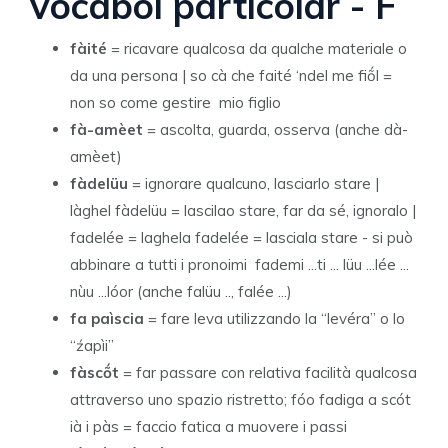
vocabòi particòlar - F
fàité
= ricavare qualcosa da qualche materiale o
da una persona | so cà che faité ‘ndel me fiṍl =
non so come gestire mio figlio
fà-amèet
= ascolta, guarda, osserva (anche dà-
amèet)
fàdelüu
= ignorare qualcuno, lasciarlo stare |
làghel fàdelüu = lascilao stare, far da sé, ignoralo |
fadelée = laghela fadelée = lasciala stare - si può
abbinare a tutti i pronoimi fademi ...ti ... lüu ...lée ...
nùu ...lóor (anche falüu .., falée ...)
fa paìscia
= fare leva utilizzando la “levéra” o lo
“źapìi”
fàscṍt
= far passare con relativa facilità qualcosa
attraverso uno spazio ristretto; fóo fadiga a scót
ià i pàs = faccio fatica a muovere i passi