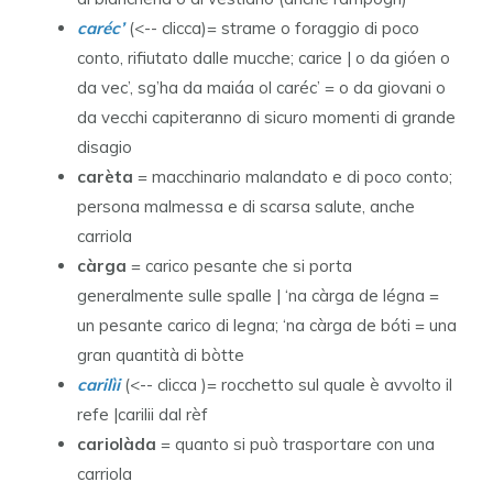
caréc’
(<-- clicca)= strame o foraggio di poco
conto, rifiutato dalle mucche; carice | o da gióen o
da vec’, sg’ha da maiáa ol caréc’ = o da giovani o
da vecchi capiteranno di sicuro momenti di grande
disagio
carèta
= macchinario malandato e di poco conto;
persona malmessa e di scarsa salute, anche
carriola
càrga
= carico pesante che si porta
generalmente sulle spalle | ‘na càrga de légna =
un pesante carico di legna; ‘na càrga de bóti = una
gran quantità di bòtte
carilìi
(<-- clicca )= rocchetto sul quale è avvolto il
refe |carilii dal rèf
cariolàda
= quanto si può trasportare con una
carriola