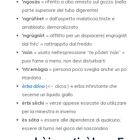
'ngosàs
= riferito a cibo rimasto sul gozzo (nella
parte superiore del tubo digerente)
'ngrüfèet
= dall'aspetto malaticcio,triste e
arrabbiato, demoralizzato
'ngrügnìit
= afflitto per un dispiacere| engrügnìit
dal fréc’ = rattrappito dal freddo
'nsìn
= usato nell’espressione “te pṍdet ‘nsìn” =
puoi farne a meno, non devi disturbarti
'ntremògia
= persona poco sveglia anche un po’
ritardata
èrba dóna
(<-- clicca )
=
erba infestante che
secerne un liquido giallo
èrbi sèchi
= verze appese essicate da utilizzare
per la minestra in inverno
ès sóta
= essere alle dipendenze di qualcuno;
essere di turno nel gioco del nascondino