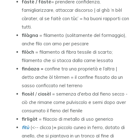
fàstè / fàsté
= prendere confidenza,
famigliarizzare, attaccar discorso | al ghà ‘n bèl
càrater, al se faitè con tǜc’ = ha buoni rapporti con
tutti.
filàgna
= filamento (solitamente del formaggio),
anche filo con amo per pescare
filòch
= filamento di fibra tessile di scarto;
filamento che si stacca dalla carne lessata
fináaza =
confine tra una proprietà e l’altra |
detto anche òl tèrmen = il confine fissato da un
sasso conficcato nel terreno
fiosèl
/
ciosèl
= semenza d'erba dal fieno secco -
ciò che rimane come pulviscolo e semi dopo aver
consumato il fieno del fienile
firligòt
= filaccio di metallo di uso generico
fitù
(<-- clicca )
=
piccolo cuneo in ferro, dotato di
anello, che si piantava in un tronco al fine di