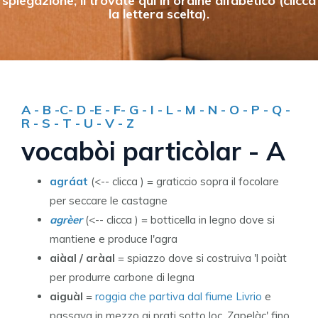
spiegazione; li trovate qui in ordine alfabetico (clicca
la lettera scelta).
A
-
B
-
C
-
D
-
E
-
F
-
G
-
I
-
L
-
M
-
N
-
O
-
P
-
Q
-
R
-
S
-
T
-
U
-
V
-
Z
vocabòi particòlar - A
agráat
(<-- clicca ) = graticcio sopra il focolare
per seccare le castagne
agrèer
(<-- clicca ) = botticella in legno dove si
mantiene e produce l'agra
aiàal / aràal
= spiazzo dove si costruiva 'l poiàt
per produrre carbone di legna
aiguàl
=
roggia che partiva dal fiume Livrio
e
passava in mezzo ai prati sotto loc. Zapelàc' fino