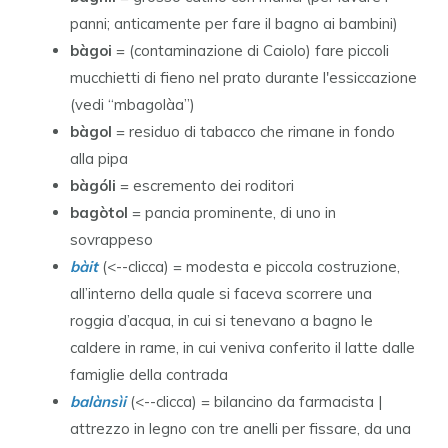
panni; anticamente per fare il bagno ai bambini)
bàgoi
= (contaminazione di Caiolo) fare piccoli
mucchietti di fieno nel prato durante l'essiccazione
(vedi “mbagolàa”)
bàgol
= residuo di tabacco che rimane in fondo
alla pipa
bàgóli
= escremento dei roditori
bagòtol
= pancia prominente, di uno in
sovrappeso
bàit
(<--clicca) = modesta e piccola costruzione,
all’interno della quale si faceva scorrere una
roggia d’acqua, in cui si tenevano a bagno le
caldere in rame, in cui veniva conferito il latte dalle
famiglie della contrada
balànsìi
(<--clicca) = bilancino da farmacista |
attrezzo in legno con tre anelli per fissare, da una