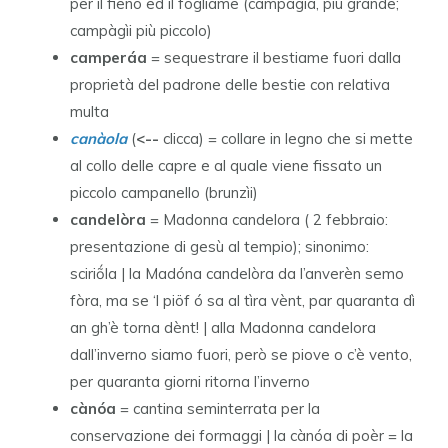
per il fieno ed il fogliame (campàgia, più grande;
campàgìi più piccolo)
camperáa
= sequestrare il bestiame fuori dalla
proprietà del padrone delle bestie con relativa
multa
canàola
(
<--
clicca) = collare in legno che si mette
al collo delle capre e al quale viene fissato un
piccolo campanello (brunzìi)
candelòra
= Madonna candelora ( 2 febbraio:
presentazione di gesù al tempio); sinonimo:
sciriṍla | la Madóna candelòra da l’anverèn semo
fòra, ma se ‘l piöf ó sa al tìra vènt, par quaranta dì
an gh’è torna dènt! | alla Madonna candelora
dall’inverno siamo fuori, però se piove o c’è vento,
per quaranta giorni ritorna l’inverno
cànóa
= cantina seminterrata per la
conservazione dei formaggi | la cànóa di poèr = la