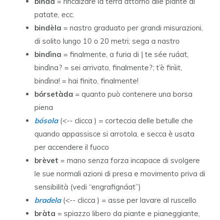
bináa
= rincalzare la terra attorno alle piante di
patate, ecc.
bindèla
= nastro graduato per grandi misurazioni,
di solito lungo 10 o 20 metri; sega a nastro
bindìna
= finalmente, a furia di | te sée ruáat,
bindìna? = sei arrivato, finalmente?; t’è finìit,
bindìna! = hai finito, finalmente!
bórsetàda
= quanto può contenere una borsa
piena
bósola
(<-- clicca ) = corteccia delle betulle che
quando appassisce si arrotola, e secca è usata
per accendere il fuoco
brèvet
= mano senza forza incapace di svolgere
le sue normali azioni di presa e movimento priva di
sensibilità (vedi “engrafignáat”)
bradela
(<-- clicca ) = asse per lavare al ruscello
bràta
= spiazzo libero da piante e pianeggiante,