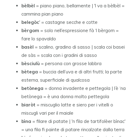
bèlbèl
= piano piano, bellamente | 'l va a bèlbèl =
cammina pian piano
belegòc
' = castagne secche e cotte
bèrgom
= solo nell’espressione fà ‘l bèrgom =
fare lo spavaldo
basèl
= scalino, gradino di sasso | scala coi basei
de sàs = scala con i gradini di sasso
bèsciulù
= persona con grosse labbra
bètega
= buccia dell’uva e di altri frutti; la parte
esterna, superficiale di qualcosa
betònega
= donna invadente e pettegola | l’è ‘na
betònega = è una donna molto pettegola
biaròt
= miscuglio latte e siero per i vitelli o
miscugli vari per il maiale
bìna
= filare di patate | 'n fìla de tartifolèer bìnac'
= una fila fi painte di patare rincalzate dalla terra