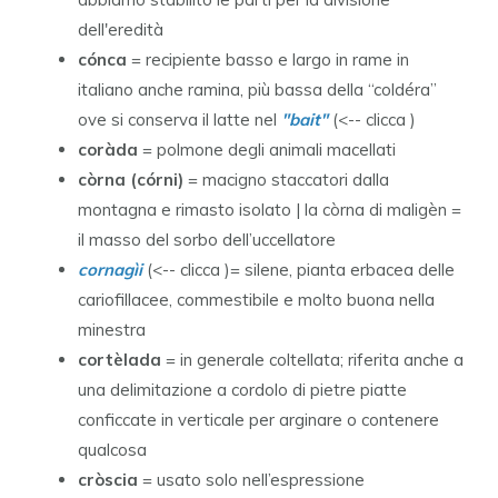
dell'eredità
cónca
= recipiente basso e largo in rame in
italiano anche ramina, più bassa della “coldéra”
ove si conserva il latte nel
"bait"
(<-- clicca )
coràda
= polmone degli animali macellati
còrna (córni)
= macigno staccatori dalla
montagna e rimasto isolato | la còrna di maligèn =
il masso del sorbo dell’uccellatore
cornagìi
(<-- clicca )= silene, pianta erbacea delle
cariofillacee, commestibile e molto buona nella
minestra
cortèlada
= in generale coltellata; riferita anche a
una delimitazione a cordolo di pietre piatte
conficcate in verticale per arginare o contenere
qualcosa
cròscia
= usato solo nell’espressione