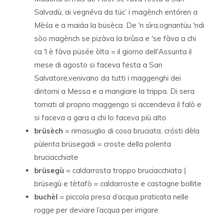
Salvadù, ai vegnéva da tüc’ i magènch entóren a
Mèśa e a maiáa la büsèca. De 'n sìra,ognantüu 'ndi
sòo magènch se pizàva la brǜsa e 'se fàva a chi
ca 'l è fàva püsée òlta = il giorno dell'Assunta il
mese di agosto si faceva festa a San
Salvatore,venivano da tutti i maggenghi dei
dintorni a Messa e a mangiare la trippa. Di sera
tornati al proprio maggengo si accendeva il falò e
si faceva a gara a chi lo faceva più alto
brüsèch
= rimasuglio di cosa bruciata, crósti dèla
pùlenta brüsegadi = croste della polenta
bruciacchiate
brüsegù
= caldarrosta troppo bruciacchiata |
brüsegù e tètafò = caldarroste e castagne bollite
buchèl
= piccola presa d’acqua praticata nelle
rogge per deviare l’acqua per irrigare