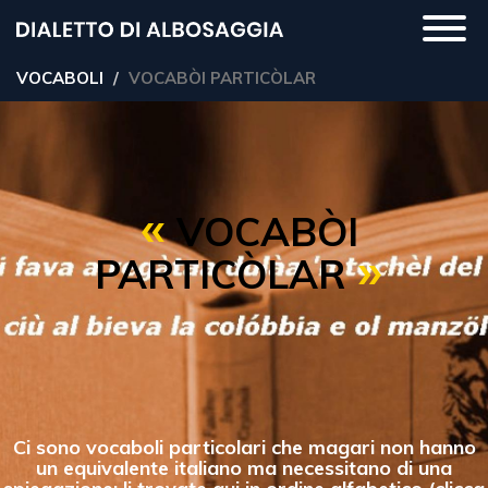
Salta
Togg
al
navi
contenuto
VOCABOLI
VOCABÒI PARTICÒLAR
principale
VOCABÒI
PARTICÒLAR
Ci sono vocaboli particolari che magari non hanno
un equivalente italiano ma necessitano di una