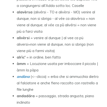
a congiungersi all'Adda sotto loc. Caselle
alavèrsa
(alivérsi - TO e alivèrsi - MO) venire al
dunque, non si sbriga - al vée ca alavèrsa = non
viene al dunque; al vée ca pǜ alivérsi = non viene
più a farci visita
alivèrsi
= venire al dunque | al vee ca pü
aliversi=non viene al dunque, non si sbriga (non
viene più a farmi visita)
alrìc'
= in ordine, ben fatto
àmm
= Locuzione usata per imboccare il piccolo |
àmm la pàpa
andàna
(<--clicca) = erba che si ammucchia dietro
al falciatore e anche fieno raccolto con rastrello a
file lunghe
andadóra
= passaggio, strada angusta, piano
inclinato