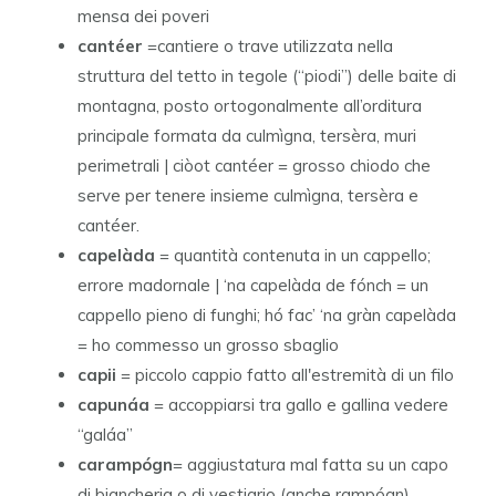
mensa dei poveri
cantéer
=cantiere o trave utilizzata nella
struttura del tetto in tegole (“piodi”) delle baite di
montagna, posto ortogonalmente all’orditura
principale formata da culmìgna, tersèra, muri
perimetrali | ciòot cantéer = grosso chiodo che
serve per tenere insieme culmìgna, tersèra e
cantéer.
capelàda
= quantità contenuta in un cappello;
errore madornale | ‘na capelàda de fónch = un
cappello pieno di funghi; hó fac’ ‘na gràn capelàda
= ho commesso un grosso sbaglio
capii
= piccolo cappio fatto all'estremità di un filo
capunáa
= accoppiarsi tra gallo e gallina vedere
“galáa”
carampógn
= aggiustatura mal fatta su un capo
di biancheria o di vestiario (anche rampógn)