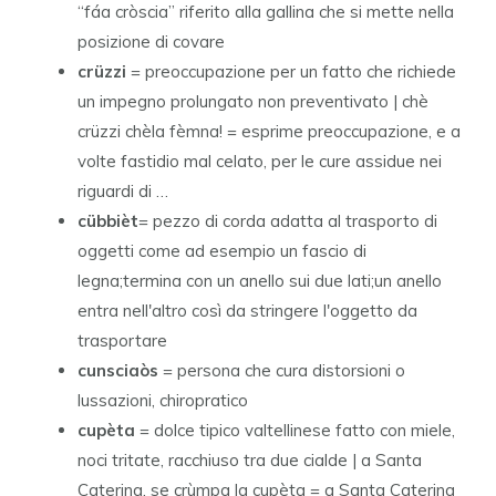
“fáa cròscia” riferito alla gallina che si mette nella
posizione di covare
crüzzi
= preoccupazione per un fatto che richiede
un impegno prolungato non preventivato | chè
crüzzi chèla fèmna! = esprime preoccupazione, e a
volte fastidio mal celato, per le cure assidue nei
riguardi di …
cübbièt
= pezzo di corda adatta al trasporto di
oggetti come ad esempio un fascio di
legna;termina con un anello sui due lati;un anello
entra nell'altro così da stringere l'oggetto da
trasportare
cunsciaòs
= persona che cura distorsioni o
lussazioni, chiropratico
cupèta
= dolce tipico valtellinese fatto con miele,
noci tritate, racchiuso tra due cialde | a Santa
Caterina, se crùmpa la cupèta = a Santa Caterina