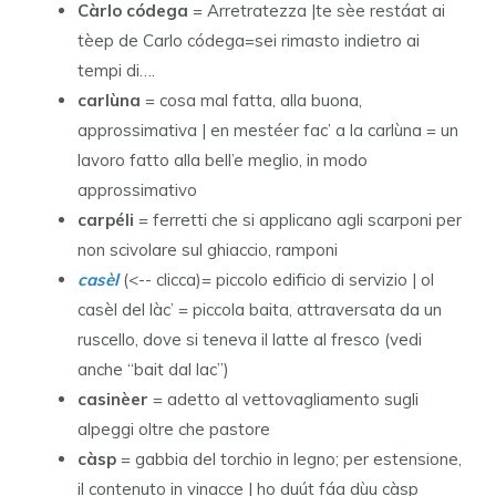
Càrlo códega
= Arretratezza |te sèe restáat ai
tèep de Carlo códega=sei rimasto indietro ai
tempi di….
carlùna
= cosa mal fatta, alla buona,
approssimativa | en mestéer fac’ a la carlùna = un
lavoro fatto alla bell’e meglio, in modo
approssimativo
carpéli
= ferretti che si applicano agli scarponi per
non scivolare sul ghiaccio, ramponi
casèl
(<-- clicca)= piccolo edificio di servizio | ol
casèl del làc’ = piccola baita, attraversata da un
ruscello, dove si teneva il latte al fresco (vedi
anche “bait dal lac”)
casinèer
= adetto al vettovagliamento sugli
alpeggi oltre che pastore
càsp
= gabbia del torchio in legno; per estensione,
il contenuto in vinacce | ho duút fáa dùu càsp