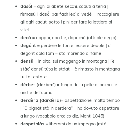
dasṍl
= aghi di abete secchi, caduti a terra |
rèmasǜ ‘l dasṍl par fach lec’ ai vedéi = raccogliere
gli aghi caduti sotto i pini per fare la lettiera ai
vitelli
decà
= dappoi, dacché, dopoché (attuale degià)
degónt
= perdere le forze, essere debole | al
degont dala fam = sta morendo di fame
densǜ
= in alto, sul maggengo in montagna | l’è
stàc’ densǜ tüta la stáat = è rimasto in montagna
tutta l’estate
dèrbet (dèrbec’) =
fungo della pelle di animali e
anche dell’uomo
derdèra
(dardèra)
= aspettazione; molto tempo
| "O bignàt stà 'n derdèra" = ho dovuto aspettare
a lungo (vocabolo arcaico diz. Monti 1845)
despetolàs
= liberarsi da un impegno |mi ó