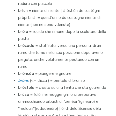
radura con pascolo
brìch
= niente di niente | chèst'àn de castégni
pròpi brìch = quest'anno du castagne niente di
niente (non ne sono vdenute)
bróia
= liquido che rimane dopo la scolatura della
pasta
bròcada
= staffilata, verso una persona, di un
ramo che torna nella sua posizione dopo averlo
piegato; anche volutamente pestando con un
ramo
bróncáa
= piangere e gridare
bróns
(<-- clicca ) = pentola di bronzo
bròstola
= crosta su una ferita che sta guarendo
brüsa
= falò; nei maggenghi lo si preparava
ammucchiando arbusti di "zenéór"(ginepro) e
"malacrii"(rododendro) | òl dì dèla Scensiù dèla
Madóna òl miis de Aóst se fàva fèsta a San