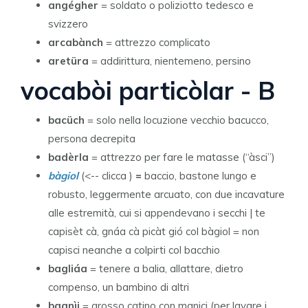
angégher
= soldato o poliziotto tedesco e
svizzero
arcabànch
= attrezzo complicato
aretüra
= addirittura, nientemeno, persino
vocabòi particòlar - B
bacüch
= solo nella locuzione vecchio bacucco,
persona decrepita
badèrla
= attrezzo per fare le matasse (“àsci”)
bàgiol
(<-- clicca )
=
baccio, bastone lungo e
robusto, leggermente arcuato, con due incavature
alle estremità, cui si appendevano i secchi | te
capisèt cà, gnáa cà picàt gió col bàgiol = non
capisci neanche a colpirti col bacchio
bagliáa
= tenere a balia, allattare, dietro
compenso, un bambino di altri
bagnìi
= grosso catino con manici (per lavare i