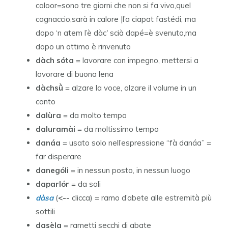
caloor=sono tre giorni che non si fa vivo,quel
cagnaccio,sarà in calore |l’a ciapat fastédi, ma
dopo ‘n atem l’è dàc' scià dapé=è svenuto,ma
dopo un attimo è rinvenuto
dàch sóta
= lavorare con impegno, mettersi a
lavorare di buona lena
dàchsǜ
= alzare la voce, alzare il volume in un
canto
dalùra
= da molto tempo
daluramài
= da moltissimo tempo
danáa
= usato solo nell’espressione “fà danáa” =
far disperare
danególi
= in nessun posto, in nessun luogo
daparlór
= da soli
dàsa
(
<--
clicca) = ramo d’abete alle estremità più
sottili
dasèla
= rametti secchi di abate