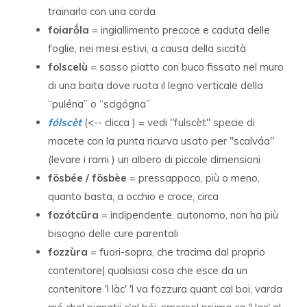
trainarlo con una corda
foiarṍla
= ingiallimento precoce e caduta delle
foglie, nei mesi estivi, a causa della siccità
folscelù
= sasso piatto con buco fissato nel muro
di una baita dove ruota il legno verticale della
“puléna” o “scigógna”
fólscèt
(<-- clicca ) = vedi "fulscèt" specie di
macete con la punta ricurva usato per "scalváa"
(levare i rami ) un albero di piccole dimensioni
fösbée / fösbèe
= pressappoco, più o meno,
quanto basta, a occhio e croce, circa
fozótcüra
= indipendente, autonomo, non ha più
bisogno delle cure parentali
fozzùra
= fuori-sopra, che tracima dal proprio
contenitore| qualsiasi cosa che esce da un
contenitore 'l làc' 'l va fozzura quant cal boi, varda