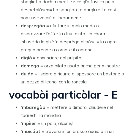
sbagliat a dach a meet e iscé gl’a favi ca pü a
despetolàsen= ho sbagliato a dargli retta così
non riuscivo più a liberarmene
despregáa
= rifiutare in malo modo o
disprezzare l’offerta di un aiuto | la càora
‘nbuscìda la gh’è ‘n desprèga al bósc = la capra
pregna prende a cornate il caprone
dìgió =
annunciare dal pulpito
doméga
= orzo pilato usato anche per minestre
duláa
= lisciare o ridurre di spessore un bastone o
un pezzo di legno, con la roncola.
vocabòi particòlar - E
'mbaregàa
= mettere a dimora, chiudere nel
"barech" la mandria
'mpèer
= un paio, alcune/i
'mpicáa
t
= trovarsi in un grosso guaio o in un