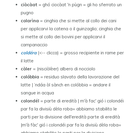
ciòcàat
= ghó ciocàat 'n pùgn = gli ho sferrato un
pugno
colarìna
= cinghia che si mette al collo dei cani
per applicarvi la catena o il guinzaglio; cinghia che
si mette al collo dei bovini per applicarvi il
campanaccio
coldéra
(<-- clicca) = grosso recipiente in rame per
il latte
còler
= (nisciòlèer) albero di nocciolo
colóbbia
= residuo slavato della lavorazione del
latte | ’ndáa òl sànch en colóbbia = andare il
sangue in acqua
colondél
= parte di eredità | m'à fac' gió i colondéi
par fa la divisiù dèla roba= abbiamo stabilito le
parti per la divisione dell'eredità parte di eredità
|m'à fàc' gió i colondéi par fa la divisiù dèla roba=
abbiamo stabilito le parti per la divisione