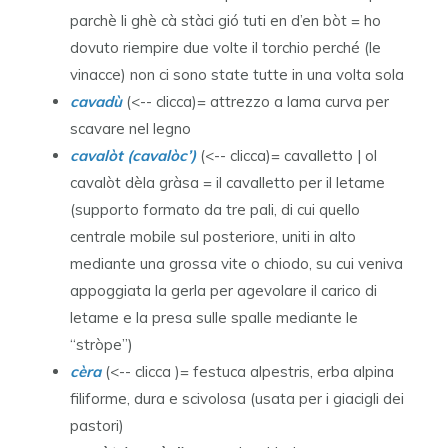
parchè li ghè cà stàci gió tuti en d’en bòt = ho
dovuto riempire due volte il torchio perché (le
vinacce) non ci sono state tutte in una volta sola
cavadù
(<-- clicca)= attrezzo a lama curva per
scavare nel legno
cavalòt (cavalòc’)
(<-- clicca)= cavalletto | ol
cavalòt dèla gràsa = il cavalletto per il letame
(supporto formato da tre pali, di cui quello
centrale mobile sul posteriore, uniti in alto
mediante una grossa vite o chiodo, su cui veniva
appoggiata la gerla per agevolare il carico di
letame e la presa sulle spalle mediante le
“stròpe”)
cèra
(<-- clicca )= festuca alpestris, erba alpina
filiforme, dura e scivolosa (usata per i giacigli dei
pastori)