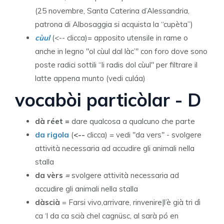
(25 novembre, Santa Caterina d’Alessandria,
patrona di Albosaggia si acquista la “cupèta”)
cùul
(<-- clicca)= apposito utensile in rame o
anche in legno "ol cùul dal làc’" con foro dove sono
poste radici sottili “li radis dol cùul" per filtrare il
latte appena munto (vedi culáa)
vocabòi particòlar - D
dà réet =
dare qualcosa a qualcuno che parte
da rigola
(
<--
clicca) = vedi "da vers" - svolgere
attività necessaria ad accudire gli animali nella
stalla
da vèrs
=
svolgere attività necessaria ad
accudire gli animali nella stalla
dàscià
= Farsi vivo,arrivare, rinvenire|l’è già tri dì
ca ‘l da ca scià chel cagnüsc, al sarà pó en