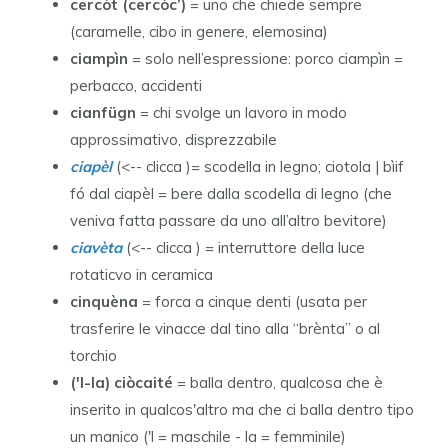
cercòt (cercòc’)
= uno che chiede sempre
(caramelle, cibo in genere, elemosina)
ciampìn
= solo nell’espressione: porco ciampìn =
perbacco, accidenti
cianfügn
= chi svolge un lavoro in modo
approssimativo, disprezzabile
ciapèl
(<-- clicca )= scodella in legno; ciotola | bìif
fó dal ciapèl = bere dalla scodella di legno (che
veniva fatta passare da uno all’altro bevitore)
ciavèta
(<-- clicca ) = interruttore della luce
rotaticvo in ceramica
cinquèna
= forca a cinque denti (usata per
trasferire le vinacce dal tino alla “brènta” o al
torchio
('l-la) ciòcaité
= balla dentro, qualcosa che è
inserito in qualcos'altro ma che ci balla dentro tipo
un manico ('l = maschile - la = femminile)