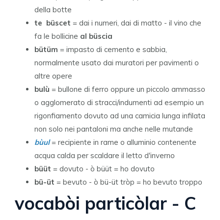
della botte
te büscet
= dai i numeri, dai di matto - il vino che
fa le bollicine
al büscia
bütüm
= impasto di cemento e sabbia,
normalmente usato dai muratori per pavimenti o
altre opere
bulù
= bullone di ferro oppure un piccolo ammasso
o agglomerato di stracci/indumenti ad esempio un
rigonfiamento dovuto ad una camicia lunga infilata
non solo nei pantaloni ma anche nelle mutande
bùul
= recipiente in rame o alluminio contenente
acqua calda per scaldare il letto d'inverno
büüt
= dovuto - ò büüt = ho dovuto
bü-üt
= bevuto - ò bü-üt tròp = ho bevuto troppo
vocabòi particòlar - C