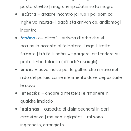
posto stretto | magro empicáat=molto magro
'ncùtra
= andare incontro |al rua ‘l pa, dom ca
‘nghe va ‘ncutra=il papà sta arrivan do, andiamogli
incontro
'
ndàna
(<-- clicca )= striscia di erba che si
accumula accanto al falciatore, lungo il tratto
falciato | trà fö li ‘ndàni = spargere, distendere sul
prato l’erba falciata (affinché asciughi)
éndes
= uovo indice per le galline che rimane nel
nido del pollaio come riferimento dove depositarle
le uova
'nfesciàs
= andare a mettersi e rimanere in
qualche impiccio
'ngignàs
= capacità di disimpegnarsi in ogni
circostanza | me sòo ‘ngignáat = mi sono
ingegnato, arrangiato