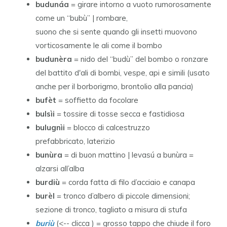
budunáa
= girare intorno a vuoto rumorosamente
come un “bubù” | rombare,
suono che si sente quando gli insetti muovono
vorticosamente le ali come il bombo
budunèra
= nido del “budù” del bombo o ronzare
del battito d'ali di bombi, vespe, api e simili (usato
anche per il borborigmo, brontolio alla pancia)
bufèt
= soffietto da focolare
bulsìi
= tossire di tosse secca e fastidiosa
bulugnìi
= blocco di calcestruzzo
prefabbricato, laterizio
bunùra
= di buon mattino | levasú a bunùra =
alzarsi all’alba
burdiù
= corda fatta di filo d’acciaio e canapa
burèl
= tronco d’albero di piccole dimensioni;
sezione di tronco, tagliato a misura di stufa
buriù
(<-- clicca ) = grosso tappo che chiude il foro