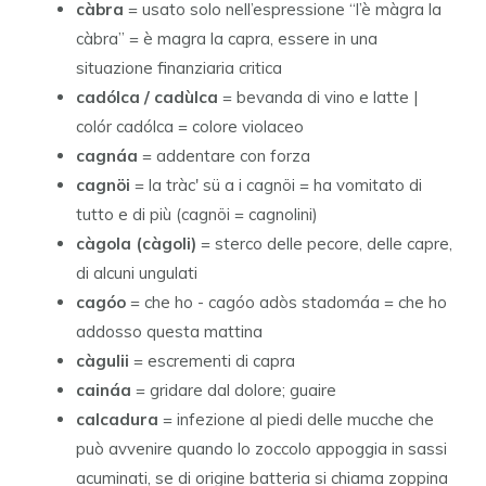
càbra
= usato solo nell’espressione “l’è màgra la
càbra” = è magra la capra, essere in una
situazione finanziaria critica
cadólca / cadùlca
= bevanda di vino e latte |
colór cadólca = colore violaceo
cagnáa
= addentare con forza
cagnöi
= la tràc' sü a i cagnöi = ha vomitato di
tutto e di più (cagnöi = cagnolini)
càgola (càgoli)
= sterco delle pecore, delle capre,
di alcuni ungulati
cagóo
= che ho - cagóo adòs stadomáa = che ho
addosso questa mattina
càgulii
= escrementi di capra
caináa
= gridare dal dolore; guaire
calcadura
= infezione al piedi delle mucche che
può avvenire quando lo zoccolo appoggia in sassi
acuminati, se di origine batteria si chiama zoppina