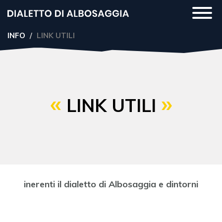
Salta
Togg
al
navi
contenuto
INFO
LINK UTILI
principale
LINK UTILI
inerenti il dialetto di Albosaggia e dintorni