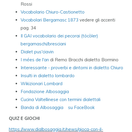
Rossi
Vocabolario Chiuro-Castionetto
Vocabolari Bergamasc 1873
vedere gli accenti
pag. 34
Il GAI vocabolario dei pecorai (töcòler)
bergamaschi/bresciani
Dialet pus'ciavin
I mées de l'an
di Remo Bracchi dialetto Bormino
Interessante - proverbi e dintorni in dialetto Chiuro
Insulti in dialetto lombardo
Wikizionari Lombard
Fondazione Albosaggia
Cucina Valtellinese con termini dialettali
Banda di Albosaggia
su FaceBook
QUIZ E GIOCHI
https://www.dialbosaggia.it/news/gioca-con-il-