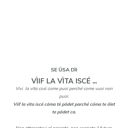
SE ÜSA DÌI
VÌIF LA VÌTA ISCÉ ...
Vivi la vita così come puoi perché come vuoi non
puoi.
Vìif la vìta iscé cóma tè pödet parché cóma te ölet
te pödet ca.
Non attaccatevi al passato, non sognate il futuro,