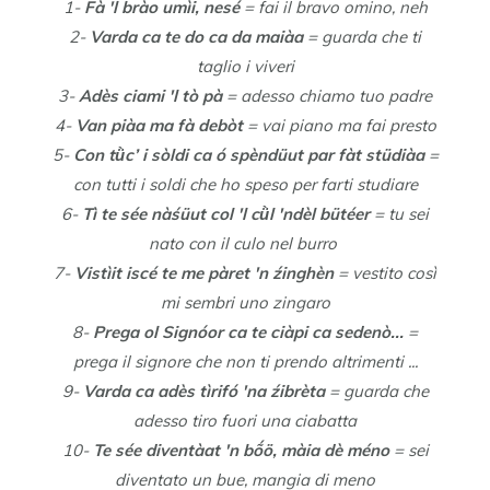
1-
Fà 'l brào umìi, nesé
= fai il bravo omino, neh
2-
Varda ca te do ca da maiàa
= guarda che ti
taglio i viveri
3-
Adès ciami 'l tò pà
= adesso chiamo tuo padre
4-
Van piàa ma fà debòt
= vai piano ma fai presto
5-
Con tǜc’ i sòldi ca ó spèndüut par fàt stüdiàa
=
con tutti i soldi che ho speso per farti studiare
6-
Tì te sée nàśüut col 'l cǜl 'ndèl bütéer
= tu sei
nato con il culo nel burro
7-
Vistìit iscé te me pàret 'n źinghèn
= vestito così
mi sembri uno zingaro
8-
Prega ol Signóor ca te ciàpi ca sedenò...
=
prega il signore che non ti prendo altrimenti ...
9-
Varda ca adès tìrifó 'na źibrèta
= guarda che
adesso tiro fuori una ciabatta
10-
Te sée diventàat 'n bṍö, màia dè méno
= sei
diventato un bue, mangia di meno