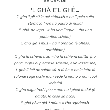
SE ÜSA DÌI
'L GHÀ E'L GHÈ...
'L ghà 'l pìl sü 'n del stómech = ha il pelo sullo
stomaco (non ha paura di nulla)
'L ghà 'na lapa… = ha una lingua ... (ha una
parlantina sciolta)
'L ghà gió 'l müs = ha il broncio (è offeso,
arrabbiato)
'L ghà la schena rìcia = ha la schiena diritta (ha
poca voglia di piegar la schiena, è un lazzarone)
'L ghà li fèti de salàm sü 'n di öc' = ha le fette di
salame sugli occhi (non vede la realtà o non vuol
vederla)
'L ghà miga frec' i pèe = non ha i piedi freddi (è
agiato, fa cose da ricco)
'L ghà pèlat gió 'l müus! = l'ha sgridato/a,
redarguito/a