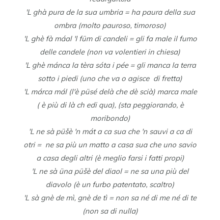
'L ghà pura de la sua umbria = ha paura della sua
ombra (molto pauroso, timoroso)
'L ghè fà máal 'l füm di candeli = gli fa male il fumo
delle candele (non va volentieri in chiesa)
'L ghè mánca la tèra sóta i pée = gli manca la terra
sotto i piedi (uno che va o agisce di fretta)
'L márca mál (l'è püsé delà che dè scià) marca male
( è più di là ch edi qua), (sta peggiorando, è
moribondo)
'L ne sà püšè 'n mát a ca sua che 'n sauvi a ca di
otri = ne sa più un matto a casa sua che uno savio
a casa degli altri (è meglio farsi i fatti propi)
'L ne sà üna püšè del diaol = ne sa una più del
diavolo (è un furbo patentato, scaltro)
'L sà gnè de mì, gnè de tì = non sa né di me né di te
(non sa di nulla)