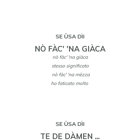
SE ÜSA DÌI
NÒ FÀC' 'NA GIÀCA
nò fàc' 'na giàca
stesso significato
nò fàc' 'na mèzza
ho faticato molto
SE ÜSA DÌI
TE DE DÀMEN ...