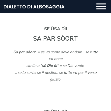
Salta
Togg
al
navi
contenuto
principale
SE ÜSA DÌI
SA PAR SÒORT
Sa par sòort
= se va come deve andare... se tutto
va bene
simile a "
sè Dio öl
" = se Dio vuole
... se la sorte, se il destino, se tutto va per il verso
giusto