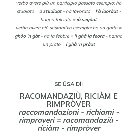
verbo avere più un participio passato esempio: ho
studiato =
ò studiàat
-
ha lavorato =
l'à laoràat
-
hanno falciato =
ià segàat
verbo avere più sostantivo esempio: ho un gatto =
ghóo 'n gàt
- ha la febbre =
'l ghà la feora
- hanno
un prato =
i ghà 'n pràat
SE ÜSA DÌI
RACOMANDAZIÙ, RICIÀM E
RIMPRÒVER
raccomandazioni - richiami -
rimproveri = racomandaziù -
riciàm - rimpròver