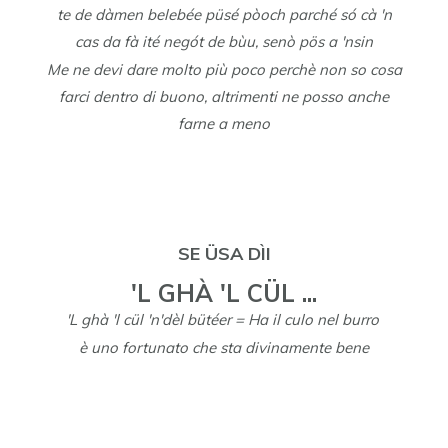
te de dàmen belebée püsé pòoch parché só cà 'n
cas da fà ité negót de bùu, senò pös a 'nsin
Me ne devi dare molto più poco perchè non so cosa
farci dentro di buono, altrimenti ne posso anche
farne a meno
SE ÜSA DÌI
'L GHÀ 'L CÜL ...
'L ghà 'l cül 'n'dèl
bütéer
= Ha il culo nel burro
è uno fortunato che sta divinamente bene