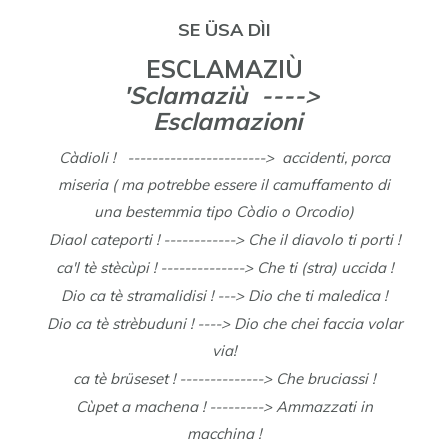
SE ÜSA DÌI
ESCLAMAZIÙ
'Sclamaziù ---->
Esclamazioni
Càdioli ! -----------------------> accidenti, porca
miseria ( ma potrebbe essere il camuffamento di
una bestemmia tipo Còdio o Orcodio)
Diaol cateporti ! ------------> Che il diavolo ti porti !
ca'l tè stècùpi ! --------------> Che ti (stra) uccida !
Dio ca tè stramalidisi ! ---> Dio che ti maledica !
Dio ca tè strèbuduni ! ----> Dio che chei faccia volar
via!
ca tè brüseset ! --------------> Che bruciassi !
Cùpet a machena ! ---------> Ammazzati in
macchina !