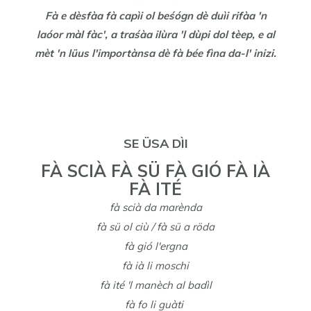
Fà e dèsfàa fà capìi ol beśógn dè duìi rifàa 'n
laóor màl fàc', a traśàa ilùra 'l dùpi dol tèep, e al
mèt 'n lüus l'importànsa dè fà bée fìna da-l' inizi.
SE ÜSA DÌI
FÀ SCIÀ FÀ SÜ FÀ GIÓ FÀ IÀ
FÀ ITÉ
fà scià da marènda
fà sü ol ciù / fà sü a röda
fà gió l'ergna
fà ià li moschi
fà ité 'l manèch al badìl
fà fo li guàti