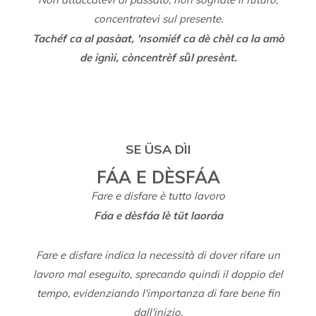
concentratevi sul presente.
Tachéf ca al pasàat, 'nsomiéf ca dè chèl ca la amò
de ignìi, còncentrèf sǜl presènt.
SE ÜSA DÌI
FÁA E DÈSFÁA
Fare e disfare è tutto lavoro
Fáa e dèsfáa lè tüt laoráa
Fare e disfare indica la necessità di dover rifare un
lavoro mal eseguito, sprecando quindi il doppio del
tempo, evidenziando l'importanza di fare bene fin
dall'inizio.