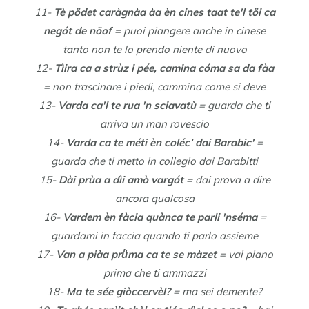
11-
Tè pödet caràgnàa àa èn cines taat te'l töi ca
negót de nöof
= puoi piangere anche in cinese
tanto non te lo prendo niente di nuovo
12-
Tìira ca a strùz i pée, camina cóma sa da fàa
= non trascinare i piedi, cammina come si deve
13-
Varda ca'l te rua 'n sciavatù
= guarda che ti
arriva un man rovescio
14-
Varda ca te méti èn coléc’ dai Barabic'
=
guarda che ti metto in collegio dai Barabitti
15-
Dài prùa a dìi amò vargót
= dai prova a dire
ancora qualcosa
16-
Vardem èn fàcia quànca te parli 'nséma
=
guardami in faccia quando ti parlo assieme
17-
Van a piàa prǜma ca te se màzet
= vai piano
prima che ti ammazzi
18-
Ma te sée giòccervèl?
= ma sei demente?