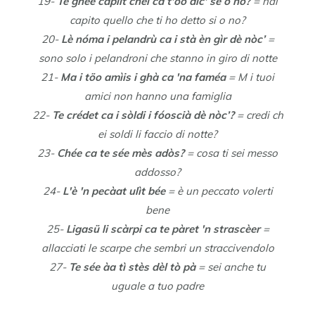
19-
Te ghée capìit chèl ca t'óo dìc' se o no?
= hai
capito quello che ti ho detto si o no?
20-
Lè nóma i pelandrù ca i stà èn gìr dè nòc’
=
sono solo i pelandroni che stanno in giro di notte
21-
Ma i töo amìis i ghà ca 'na faméa
= M i tuoi
amici non hanno una famiglia
22-
Te crédet ca i sòldi i fóoscià dè nòc’?
= credi ch
ei soldi li faccio di notte?
23-
Chée ca te sée mès adòs?
= cosa ti sei messo
addosso?
24-
L'è 'n pecàat ulìt bée
= è un peccato volerti
bene
25-
Ligasü li scàrpi ca te pàret 'n strascèer
=
allacciati le scarpe che sembri un straccivendolo
27-
Te sée àa tì stès dèl tò pà
= sei anche tu
uguale a tuo padre