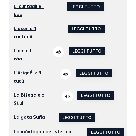
El cuntadìi e i
LEGGI TUTTO
bao
L'asen e 'l
LEGGI TUTTO
cuntadìi
L'óm e´l
LEGGI TUTTO
cáa
L'üsignṍl e 'l
LEGGI TUTTO
cucù
La Bìśega e ol
LEGGI TUTTO
Sùul
La gàta Sufia
LEGGI TUTTO
La móntàgna deli stéli ca
LEGGI TUTTO