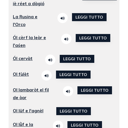
iè réet a dàgió
La Rusina e
LEGGI TUTTO
l'Orco
Ól cèrf la leòr e
LEGGI TUTTO
l'aśen
Ól cervàt
LEGGI TUTTO
Ol fùlèt
LEGGI TUTTO
Ol lambaròt el fìl
LEGGI TUTTO
de òor
Ol lüf e l'agnèl
LEGGI TUTTO
Ol lǜf e la
LEGGI TUTTO