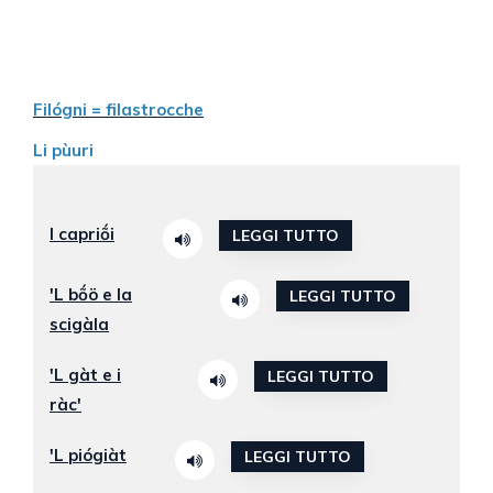
Filógni = filastrocche
Li pùuri
I capriṍi
LEGGI TUTTO
'L bṍö e la
LEGGI TUTTO
scigàla
'L gàt e i
LEGGI TUTTO
ràc'
'L piógiàt
LEGGI TUTTO