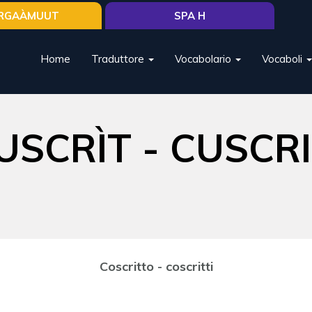
RGAÀMUUT
SPA H
Home
Traduttore
Vocabolario
Vocaboli
USCRÌT - CUSCRI
Coscritto - coscritti