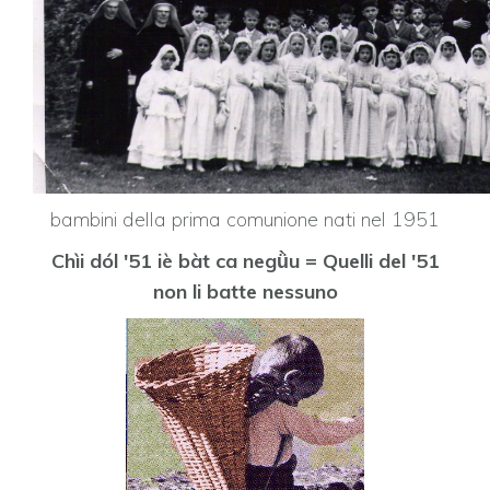
bambini della prima comunione nati nel 1951
Chìi dól '51 iè bàt ca negǜu = Quelli del '51
non li batte nessuno