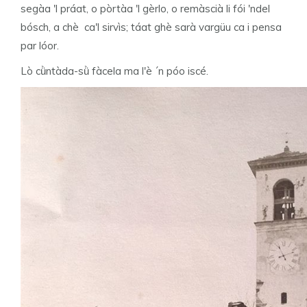
segàa 'l práat, o pòrtàa 'l gèrlo, o remàscià li fói 'ndel
bósch, a chè ca'l sirvìs; táat ghè sarà vargüu ca i pensa
par lóor.
Lò cǜntàda-sǜ fàcela ma l'è ´n póo iscé.