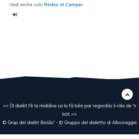
Vedi anche solo
Rèdes al Campei
<< Òl dialèt l'è la midiśìna ca la fà bée par regordàs li róbi de 'n
bòt >>
© Grüp del dialèt Bośàc' - © Gruppo del dialetto di Albosaggia