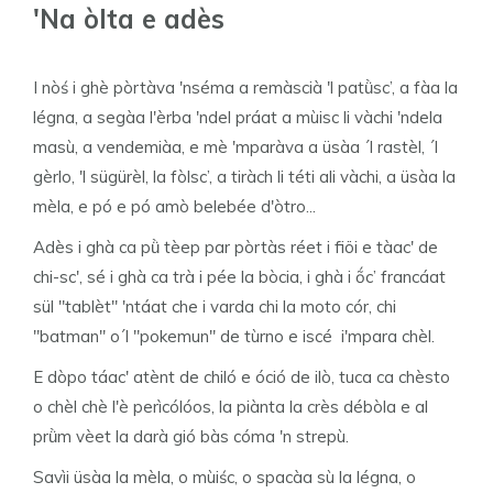
'Na òlta e adès
I nòś i ghè pòrtàva 'nséma a remàscià 'l patǜsc’, a fàa la
légna, a segàa l'èrba 'ndel práat a mùisc li vàchi 'ndela
masù, a vendemiàa, e mè 'mparàva a üsàa ´l rastèl, ´l
gèrlo, 'l sügürèl, la fòlsc’, a tiràch li téti ali vàchi, a üsàa la
mèla, e pó e pó amò belebée d'òtro...
Adès i ghà ca pǜ tèep par pòrtàs réet i fiöi e tàac' de
chi-sc', sé i ghà ca trà i pée la bòcia, i ghà i ṍc’ francáat
sül "tablèt" 'ntáat che i varda chi la moto cór, chi
"batman" o´l "pokemun" de tùrno e iscé i'mpara chèl.
E dòpo táac' atènt de chiló e óció de ilò, tuca ca chèsto
o chèl chè l'è perìcólóos, la piànta la crès débòla e al
prǜm vèet la darà gió bàs cóma 'n strepù.
Savìi üsàa la mèla, o mùiśc, o spacàa sù la légna, o