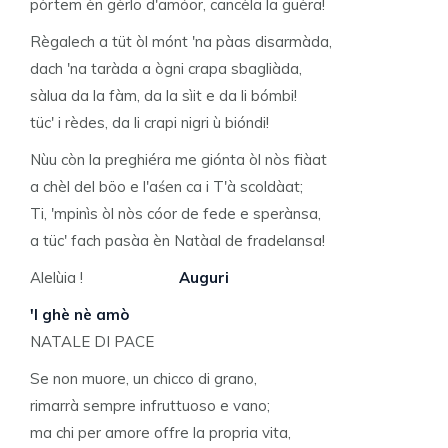
pòrtem èn gèrlo d'amóor, cancèla la guèra!
Règalech a tüt òl mónt 'na pàas disarmàda,
dach 'na taràda a ògni crapa sbagliàda,
sàlua da la fàm, da la sìit e da li bómbi!
tüc' i rèdes, da li crapi nigri ù bióndi!
Nùu còn la preghiéra me giónta òl nòs fiàat
a chèl del böo e l'aśen ca i T'à scoldàat;
Ti, 'mpinìs òl nòs cóor de fede e sperànsa,
a tüc' fach pasàa èn Natàal de fradelansa!
Alelùia !
Auguri
'l ghè nè amò
NATALE DI PACE
Se non muore, un chicco di grano,
rimarrà sempre infruttuoso e vano;
ma chi per amore offre la propria vita,