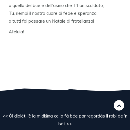
a quello del bue e dell'asino che T'han scaldato;
Tu, riempi il nostro cuore di fede e speranza,
a tutti fai passare un Natale di fratellanza!
Alleluia!
<< Òl dialèt l'è la midiśìna ca la fà bée par regordàs li róbi de 'n
bòt >>