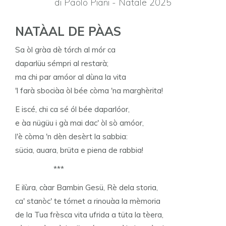
di Paolo Piani - Natale 2025
NATÀAL DE PÀAS
Sa òl gràa dè tórch al mór ca
daparlüu sémpri al restarà;
ma chi par amóor al dùna la vita
'l farà sbociàa òl bée còma 'na marghèrita!
E iscé, chi ca sé ól bée daparlóor,
e àa nügüu i gà mai dac' òl sò amóor,
l'è còma 'n dèn desèrt la sabbia:
sücia, auara, brüta e piena de rabbia!
***
E ilùra, càar Bambin Gesü, Rè dela storia,
ca' stanòc' te tórnet a rinouàa la mèmoria
de la Tua frèsca vita ufrida a tüta la tèera,