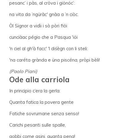
pesanc’ i pàs, al cröva i giönöc’:
na vita da ’ngüràc' gnàa a ’n ciòc.
Òl Signor a vidìi i sò pòri fiöi
cunciàac pégio che a Pasqua 'iöi
'n ciel al gh'à facc' 'l diśègn con li steli:
'na caréta grànda e üna piscéna, pròpi bèli!
(Paolo Piani)
Ode alla carriola
In principio c’era la gerla:
Quanta fatica la povera gente
Fatiche sovrumane senza senso!
Carichi pesanti sulle spalle,
gobbi come asini, quanta pena!