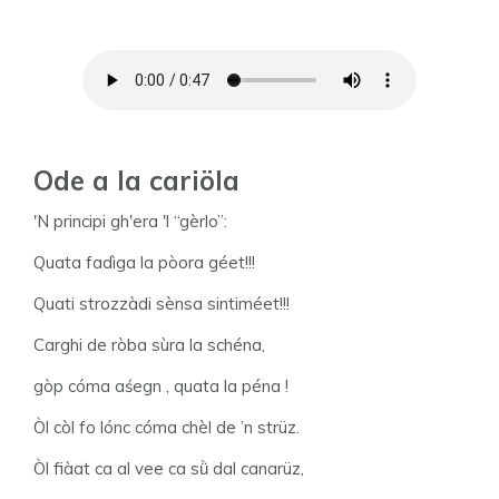
Ode a la cariöla
'N principi gh'era 'l “gèrlo”:
Quata fadìga la pòora géet!!!
Quati strozzàdi sènsa sintiméet!!!
Carghi de ròba sùra la schéna,
gòp cóma aśegn , quata la péna !
Òl còl fo lónc cóma chèl de ’n strüz.
Òl fiàat ca al vee ca sǜ dal canarüz,