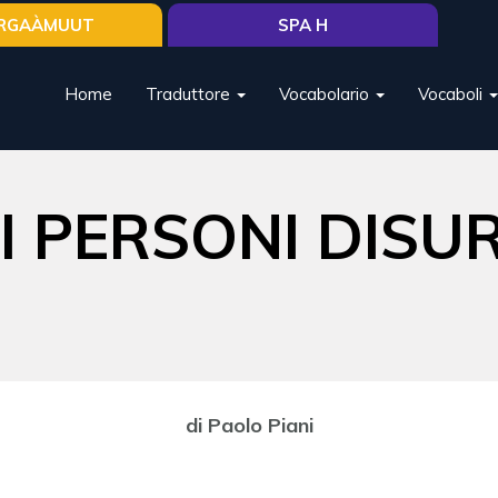
RGAÀMUUT
SPA H
Home
Traduttore
Vocabolario
Vocaboli
LI PERSONI DISU
di Paolo Piani