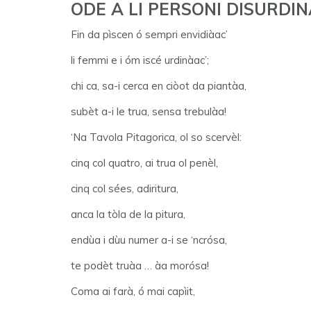
ODE A LI PERSONI DISURDINA
Fin da pìscen ó sempri envidiàac’
li femmi e i óm iscé urdinàac’;
chi ca, sa-i cerca en ciòot da piantàa,
subèt a-i le trua, sensa trebulàa!
‘Na Tavola Pitagorica, ol so scervèl:
cinq col quatro, ai trua ol penèl,
cinq col sées, adiritura,
anca la tòla de la pitura,
endùa i dùu numer a-i se ‘ncrósa,
te podèt truàa … àa morósa!
Coma ai farà, ó mai capìit,