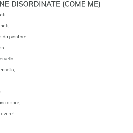
NE DISORDINATE (COME ME)
ati
nati;
o da piantare,
are!
ervello:
ennello,
a,
incrociare,
rovare!