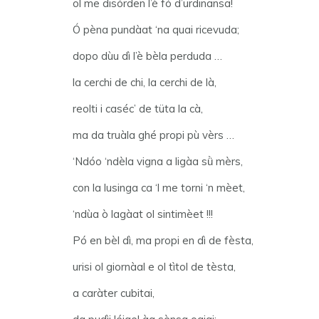
ol me disórden l’è fó d’urdinansa!
Ó pèna pundàat ‘na quai ricevuda;
dopo dùu dì l’è bèla perduda …
la cerchi de chi, la cerchi de là,
reolti i caséc’ de tüta la cà,
ma da truàla ghé propi pù vèrs …
‘Ndóo ‘ndèla vigna a ligàa sǜ mèrs,
con la lusinga ca ‘l me torni ‘n mèet,
‘ndùa ò lagàat ol sintimèet !!!
Pó en bèl dì, ma propi en dì de fèsta,
urisi ol giornàal e ol tìtol de tèsta,
a caràter cubitai,