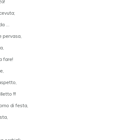
za!
cevuta;
uda …
le pervasa,
a,
a fare!
e,
aspetto,
letto !!!
orno di festa,
esta,