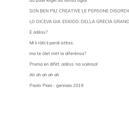
da pudìi léigel àa sènsa ogiai:
SON BEN PIU’ CREATIVE LE PERSONE DISORDIN
LO DICEVA GIA’ ESIODO, DELLA GRECIA GRAND
E adèss?
Mi li róbi li perdi istèss,
ma te ölet mèt la diferènsa?
Pruma en difèt, adèss ‘na sciènsa!
Ah ah ah ah ah
Paolo Piani - gennaio 2019