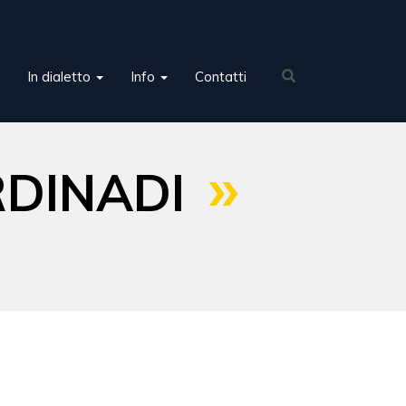
In dialetto
Info
Contatti
RDINADI