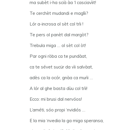
ma subèt i-ha scià àa ‘l casciavìit!
Te cerchèt mudandi e maglìi?
Lór a-incrosa ol sèt col trìi !
Te pers ol panèt dal margòt?
Trebula miga … ol sèt col òt!
Par ogni ròba ca te pundàat,
ca te sévet sucür da vìi salvàat,
adès ca la ocór, gnàa ca murìi …
A lór al ghe basta dùu col trìi!
Ecco: mi brusi dal nervóos!
L’améti, sóo propi ‘nvidiós …
E la mia ‘nvedia la ga miga speransa,