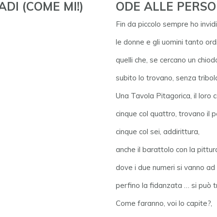
DI (COME MI!)
ODE ALLE PERSO
Fin da piccolo sempre ho invidi
le donne e gli uomini tanto ordi
quelli che, se cercano un chiod
subito lo trovano, senza tribol
Una Tavola Pitagorica, il loro c
cinque col quattro, trovano il p
cinque col sei, addirittura,
anche il barattolo con la pittur
dove i due numeri si vanno ad 
perfino la fidanzata … si può t
Come faranno, voi lo capite?,