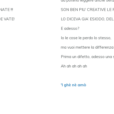
da poterlo leggere anche senza
ATE !!!
SON BEN PIU’ CREATIVE LE 
E VATE!
LO DICEVA GIA’ ESIODO, D
E adesso?
Io le cose le perdo lo stesso,
ma vuoi mettere la differenza
Prima un difetto, adesso una 
Ah ah ah ah ah
'l ghè nè amò