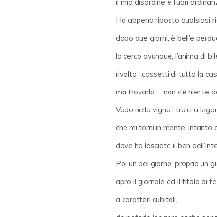
il mio disordine è fuori ordinan
Ho appena riposto qualsiasi ri
dopo due giorni, è bell’e perd
la cerco ovunque, l’anima di bi
rivolto i cassetti di tutta la cas
ma trovarla … non c’è niente d
Vado nella vigna i tralci a legar
che mi torni in mente, intanto 
dove ho lasciato il ben dell’intel
Poi un bel giorno, proprio un gi
apro il giornale ed il titolo di t
a caratteri cubitali,