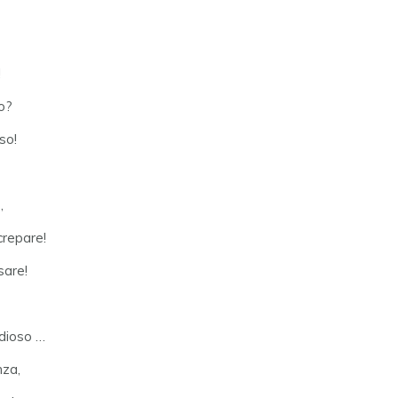
!
so?
so!
,
crepare!
sare!
idioso …
nza,