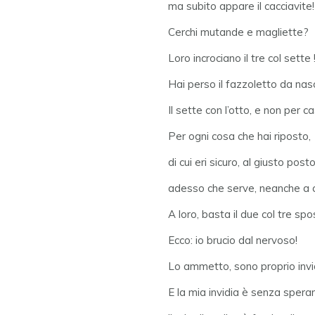
ma subito appare il cacciavite!
Cerchi mutande e magliette?
Loro incrociano il tre col sette 
Hai perso il fazzoletto da na
Il sette con l’otto, e non per ca
Per ogni cosa che hai riposto,
di cui eri sicuro, al giusto posto
adesso che serve, neanche a 
A loro, basta il due col tre spo
Ecco: io brucio dal nervoso!
Lo ammetto, sono proprio inv
E la mia invidia è senza spera