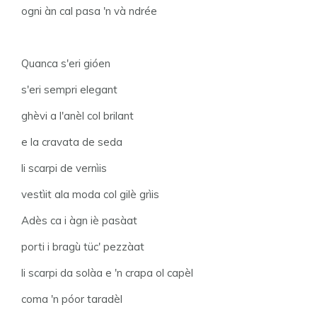
ogni àn cal pasa 'n và ndrée
Quanca s'eri gióen
s'eri sempri elegant
ghèvi a l'anèl col brilant
e la cravata de seda
li scarpi de vernìis
vestìit ala moda col gilè grìis
Adès ca i àgn iè pasàat
porti i bragù tüc' pezzàat
li scarpi da solàa e 'n crapa ol capèl
coma 'n póor taradèl