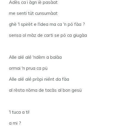
Adès ca i àgn iè pasàat
me senti tüt cunsumàat
ghè 'l spirèt e l'idea ma ca 'n pö fàa ?
sensa ol màz de carti se pö ca giugàa
Alle alé alé 'ndèm a balàa
ormai 'n prua ca pü
Alle alé alé pròpi niént da fàa
al rèsta nòma de tacàs al bon gesü
'l tuca a ti!
a mi ?