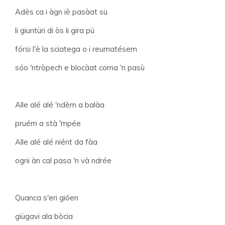
Adès ca i àgn iè pasàat sü
li giuntüri di òs li gira pü
fórsi l'è la sciatega o i reumatésem
sóo 'ntròpech e blocàat coma 'n pasù
Alle alé alé 'ndèm a balàa
pruém a stà 'mpée
Alle alé alé niént da fàa
ogni àn cal pasa 'n và ndrée
Quanca s'eri gióen
giügavi ala bòcia