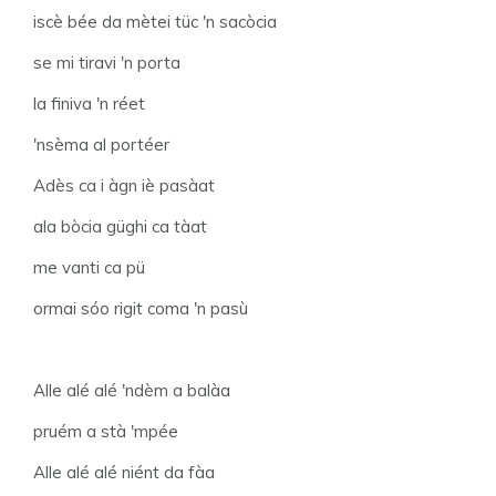
iscè bée da mètei tüc 'n sacòcia
se mi tiravi 'n porta
la finiva 'n réet
'nsèma al portéer
Adès ca i àgn iè pasàat
ala bòcia güghi ca tàat
me vanti ca pü
ormai sóo rigit coma 'n pasù
Alle alé alé 'ndèm a balàa
pruém a stà 'mpée
Alle alé alé niént da fàa