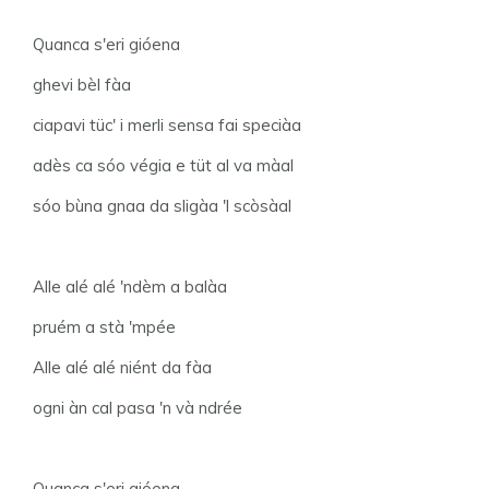
Quanca s'eri gióena
ghevi bèl fàa
ciapavi tüc' i merli sensa fai speciàa
adès ca sóo végia e tüt al va màal
sóo bùna gnaa da sligàa 'l scòsàal
Alle alé alé 'ndèm a balàa
pruém a stà 'mpée
Alle alé alé niént da fàa
ogni àn cal pasa 'n và ndrée
Quanca s'eri gióena