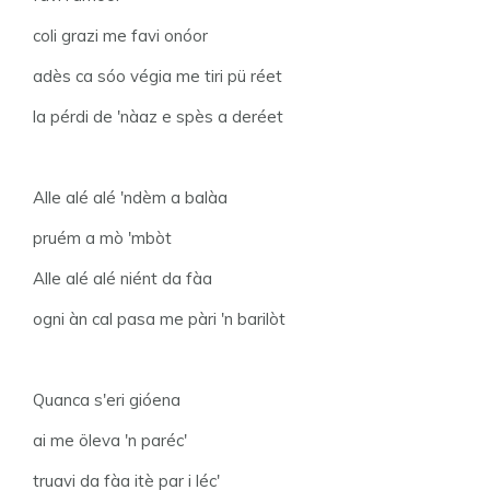
coli grazi me favi onóor
adès ca sóo végia me tiri pü réet
la pérdi de 'nàaz e spès a deréet
Alle alé alé 'ndèm a balàa
pruém a mò 'mbòt
Alle alé alé niént da fàa
ogni àn cal pasa me pàri 'n barilòt
Quanca s'eri gióena
ai me öleva 'n paréc'
truavi da fàa itè par i léc'