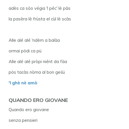
adès ca sóo végia 'l péc' lè pàs
la pasèra lè frùsta el cùl lè scàs
Alle alé alé 'ndèm a balàa
ormai pödi ca pü
Alle alé alé pròpi niént da fàa
pös tacàs nòma al bon geśü
'l ghè nè amò
QUANDO ERO GIOVANE
Quando ero giovane
senza pensieri