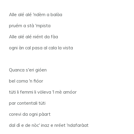
Alle alé alé 'ndèm a balàa
pruém a stà 'mpista
Alle alé alé niént da fàa
ogni àn cal pasa al cala la vista
Quanca s'eri gióen
bel coma 'n fióor
tüti li femmi li völeva 'l mè amóor
par contentali tüti
corevi da ogni pàart
dal dì e de nòc' inaz e nréet 'ndafaràat