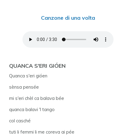
Canzone di una volta
QUANCA S'ERI GIÓEN
Quanca s'eri gióen
sènsa pensée
mi s'eri chèl ca balava bée
quanca balavi 'l tango
col casché
tuti li femmi li me coreva ai pée