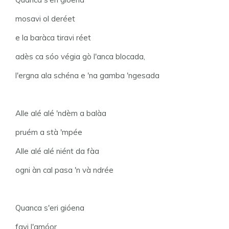
mosavi ol deréet
e la baràca tiravi réet
adès ca sóo végia gò l'anca blocada,
l'ergna ala schéna e 'na gamba 'ngesada
Alle alé alé 'ndèm a balàa
pruém a stà 'mpée
Alle alé alé niént da fàa
ogni àn cal pasa 'n và ndrée
Quanca s'eri gióena
favi l'amóor