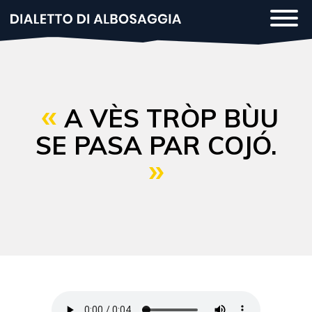
Salta
Togg
al
navi
contenuto
principale
A VÈS TRÒP BÙU
SE PASA PAR COJÓ.