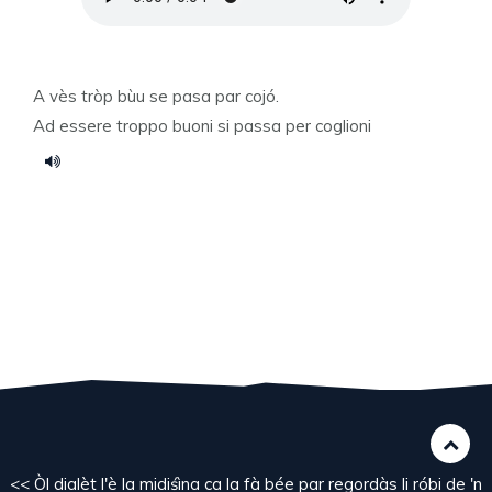
A vès tròp bùu se pasa par cojó.
Ad essere troppo buoni si passa per coglioni
<< Òl dialèt l'è la midiśìna ca la fà bée par regordàs li róbi de 'n