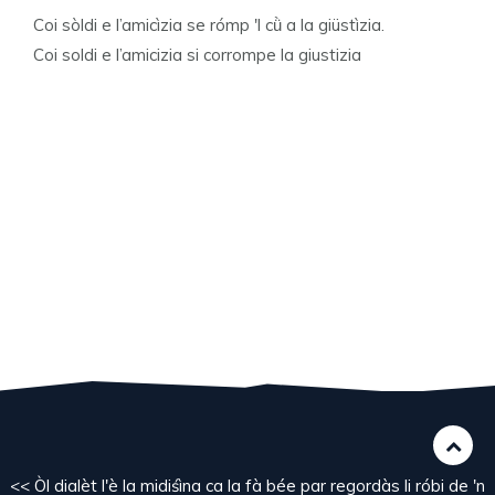
Coi sòldi e l’amicìzia se rómp 'l cǜ a la giüstìzia.
Coi soldi e l’amicizia si corrompe la giustizia
<< Òl dialèt l'è la midiśìna ca la fà bée par regordàs li róbi de 'n