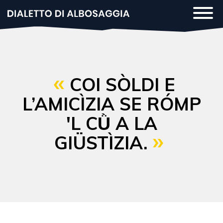
Salta
Togg
al
navi
contenuto
principale
COI SÒLDI E
L’AMICÌZIA SE RÓMP
'L CǛ A LA
GIÜSTÌZIA.