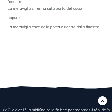
fanestra
La meraviglia si ferma sulla porta dell’uscio
oppure
La meraviglia esce dalla porta e rientra dalla finestra
<< Òl dialèt l'è la midiśìna ca la fà bée par regordàs li róbi de 'n