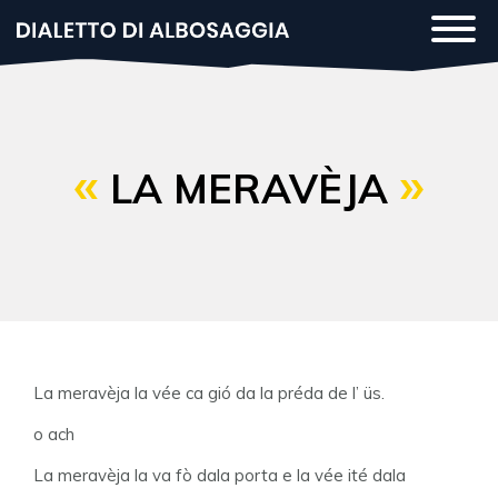
Salta
Togg
al
navi
contenuto
principale
LA MERAVÈJA
La meravèja la vée ca gió da la préda de l’ üs.
o ach
La meravèja la va fò dala porta e la vée ité dala