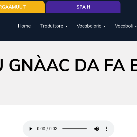
RGAÀMUUT
SPA H
Home
Traduttore
Vocabolario
Vocaboli
ÙU GNÀAC DA FA 