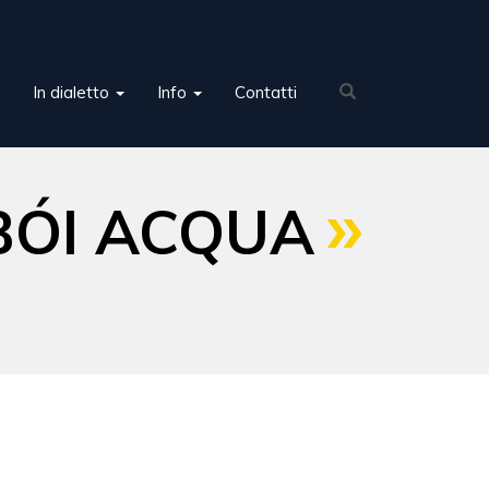
In dialetto
Info
Contatti
BÓI ACQUA