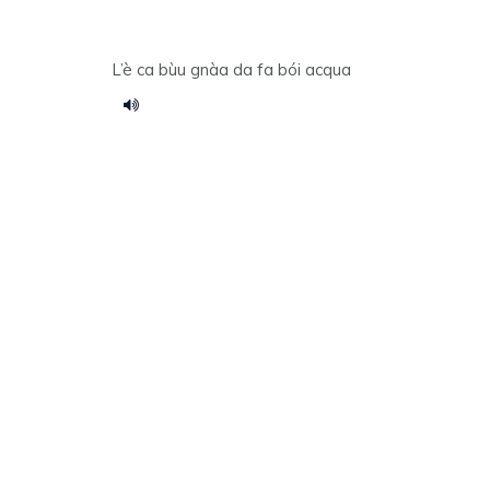
L’è ca bùu gnàa da fa bói acqua