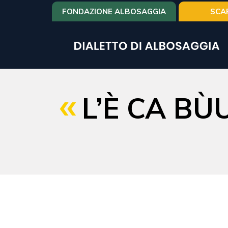
Salta
FONDAZIONE ALBOSAGGIA
SCA
al
contenuto
principale
L’È CA B