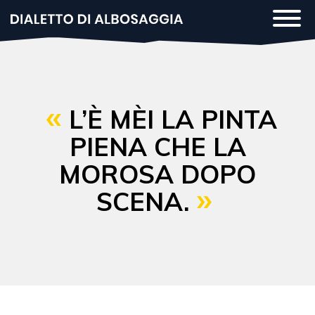
Salta
Togg
al
navi
contenuto
principale
L’È MÈI LA PINTA
PIENA CHE LA
MOROSA DOPO
SCENA.