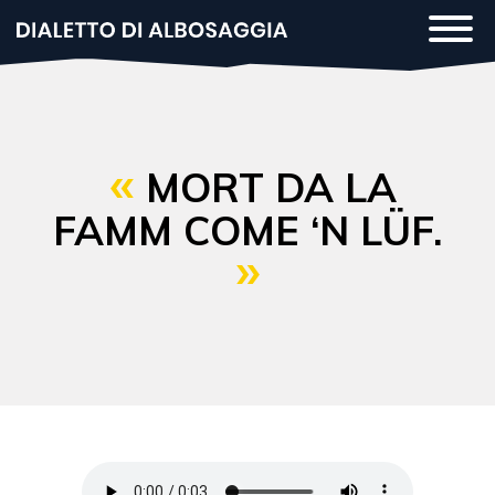
Salta
Togg
al
navi
contenuto
principale
MORT DA LA
FAMM COME ‘N LÜF.