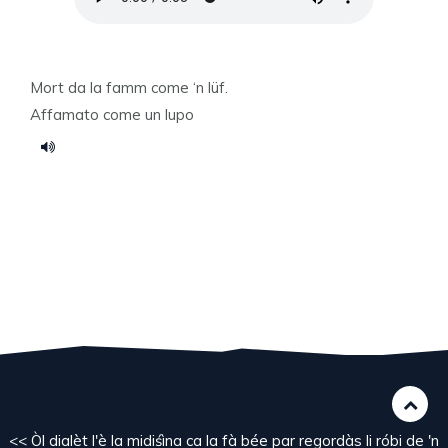
Mort da la famm come ‘n lüf.
Affamato come un lupo
<< Òl dialèt l'è la midiśìna ca la fà bée par regordàs li róbi de 'n