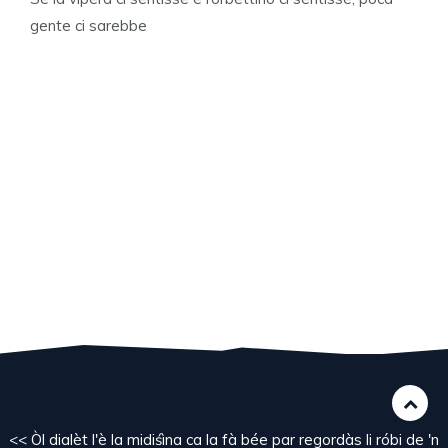
gente ci sarebbe
<< Òl dialèt l'è la midiśìna ca la fà bée par regordàs li róbi de 'n