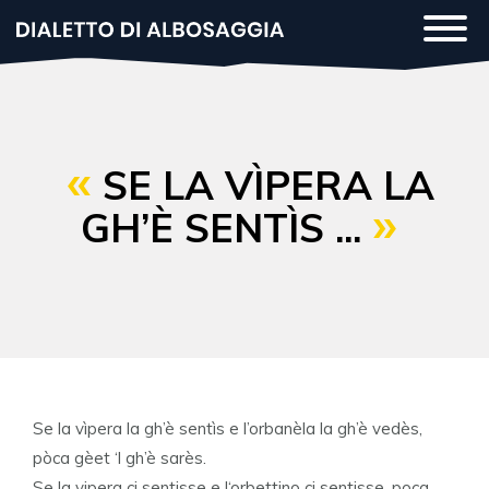
Salta
Togg
al
navi
contenuto
principale
SE LA VÌPERA LA
GH’È SENTÌS ...
Se la vìpera la gh’è sentìs e l’orbanèla la gh’è vedès,
pòca gèet ‘l gh’è sarès.
Se la vipera ci sentisse e l‘orbettino ci sentisse, poca