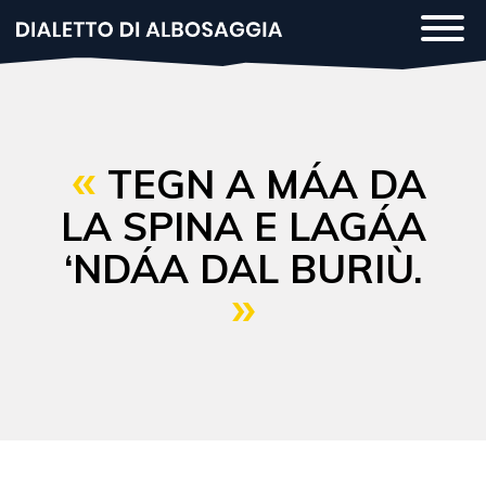
Salta
Togg
al
navi
contenuto
principale
TEGN A MÁA DA
LA SPINA E LAGÁA
‘NDÁA DAL BURIÙ.