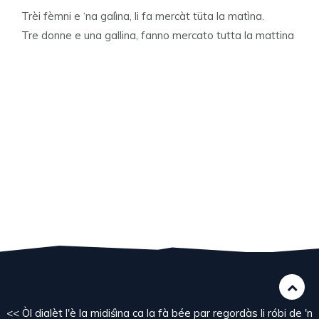
Trèi fèmni e ‘na galìna, li fa mercàt tüta la matìna.
Tre donne e una gallina, fanno mercato tutta la mattina
<< Òl dialèt l'è la midiśìna ca la fà bée par regordàs li róbi de 'n