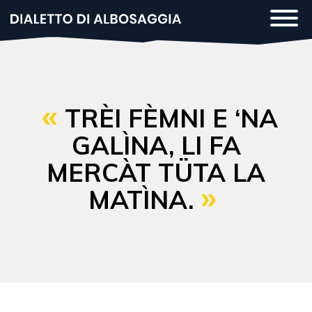
Salta
Togg
al
navi
contenuto
principale
TRÈI FÈMNI E ‘NA
GALÌNA, LI FA
MERCÀT TÜTA LA
MATÌNA.