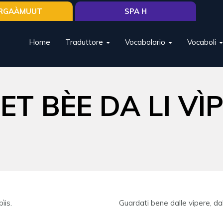
RGAÀMUUT
SPA H
Home
Traduttore
Vocabolario
Vocaboli
T BÈE DA LI VÌPER
ìis.
Guardati bene dalle vipere, dal