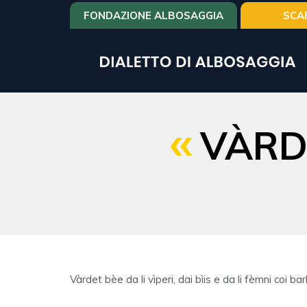
Salta
FONDAZIONE ALBOSAGGIA
SCA
al
contenuto
principale
VÀRDE
Vàrdet bèe da li vìperi, dai bìis e da li fèmni coi barb