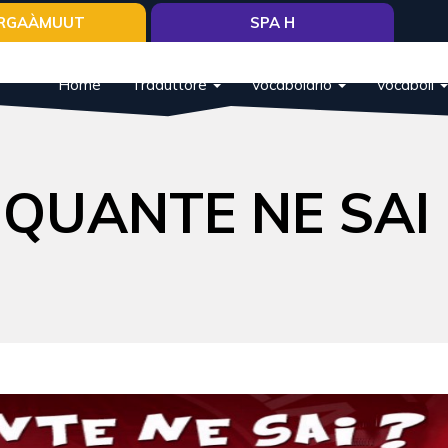
RGAÀMUUT
SPA H
Home
Traduttore
Vocabolario
Vocaboli
QUANTE NE SAI