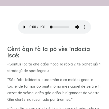
Cènt àgn fà la pö vès 'ndacia
iscé:
<Santuli ! ca te ghè adòs 'ncöo, la ròola ?, te pìchèt giò 'l
stradegù de spetòrgna.>
"Sóo falìit falidento, stadomàa ò ca maiàat gnàa 'n
tochèl de fòrmai, óo büüt mòma mèz ciapèl de serù e 'n
cazèt de scòcia; adès góo adòs 'n rügamèet de vèetro.
Ghè ölarés 'na rüsümada par tiràm sü."
<Dai adès carga giò ol gèrlo cola gràsa stradegada ca