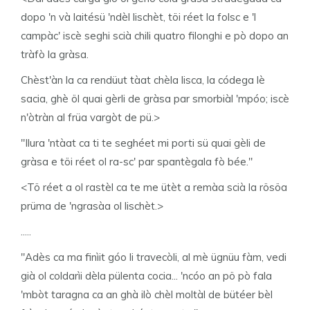
dopo 'n và laitésü 'ndèl lischèt, töi réet la folsc e 'l
campàc' iscè seghi scià chili quatro filonghi e pò dopo an
tràfò la gràsa.
Chèst'àn la ca rendüut tàat chèla lisca, la códega lè
sacia, ghè öl quai gèrli de gràsa par smorbiàl 'mpóo; iscè
n'òtràn al früa vargòt de pü.>
"Ilura 'ntàat ca ti te seghéet mi porti sü quai gèli de
gràsa e töi réet ol ra-sc' par spantègala fò bée."
<Tö réet a ol rastèl ca te me ütèt a remàa scià la rösöa
prüma de 'ngrasàa ol lischèt.>
.....
"Adès ca ma finìit góo li travecòli, al mè ügnüu fàm, vedi
già ol coldarìi dèla pülenta cocia... 'ncóo an pö pò fala
'mbòt taragna ca an ghà ilò chèl moltàl de bütéer bèl