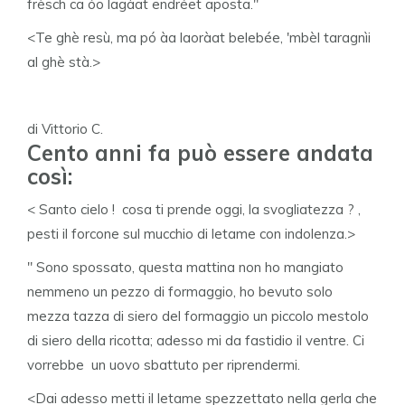
frèsch ca óo lagàat endréet aposta."
<Te ghè resù, ma pó àa laoràat belebée, 'mbèl taragnìi
al ghè stà.>
di Vittorio C.
Cento anni fa può essere andata
così:
< Santo cielo ! cosa ti prende oggi, la svogliatezza ? ,
pesti il forcone sul mucchio di letame con indolenza.>
" Sono spossato, questa mattina non ho mangiato
nemmeno un pezzo di formaggio, ho bevuto solo
mezza tazza di siero del formaggio un piccolo mestolo
di siero della ricotta; adesso mi da fastidio il ventre. Ci
vorrebbe un uovo sbattuto per riprendermi.
<Dai adesso metti il letame spezzettato nella gerla che