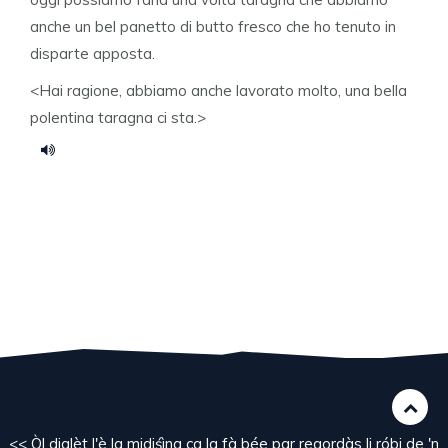
anche un bel panetto di butto fresco che ho tenuto in
disparte apposta.
<Hai ragione, abbiamo anche lavorato molto, una bella
polentina taragna ci sta.>
<< Òl dialèt l'è la midiśìna ca la fà bée par regordàs li róbi de 'n