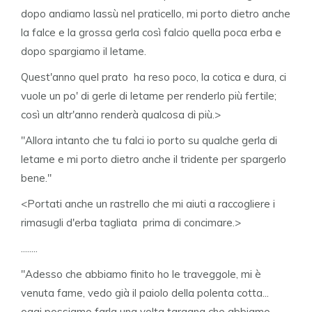
dopo andiamo lassù nel praticello, mi porto dietro anche
la falce e la grossa gerla così falcio quella poca erba e
dopo spargiamo il letame.
Quest'anno quel prato ha reso poco, la cotica e dura, ci
vuole un po' di gerle di letame per renderlo più fertile;
così un altr'anno renderà qualcosa di più.>
"Allora intanto che tu falci io porto su qualche gerla di
letame e mi porto dietro anche il tridente per spargerlo
bene."
<Portati anche un rastrello che mi aiuti a raccogliere i
rimasugli d'erba tagliata prima di concimare.>
........
"Adesso che abbiamo finito ho le traveggole, mi è
venuta fame, vedo già il paiolo della polenta cotta...
oggi possiamo farla una volta taragna che abbiamo