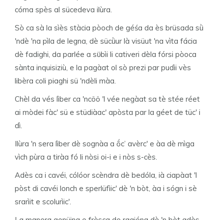
cóma spès al sücedeva ilùra.
Sò ca sà la sìès stàcia pòoch de géśa da ès brüsada sǜ
'ndè 'na pìla de legna, dè sücǜur là visüut 'na vìta fácia
dè fadighi, da parlée a sϋbìi li cativeri dèla fórsi pòoca
sànta inquisiziù, e la pagàat ol sò prezi par pudìi vès
libèra coli piaghi sü 'ndèli màa.
Chèl da vés lìber ca 'ncöö 'l vée negàat sa tè stée réet
ai mòdei fàc' sü e stüdiàac' apòsta par la géet de tüc' i
dì.
Ilùra 'n sera lìber dè sognàa a ṍc’ avèrc' e àa dè mìga
vìch pùra a tiràa fó li nòsi oi-i e i nòs s-cès.
Adès ca i cavéi, cólóor scèndra dè bedóla, ià ciapàat 'l
pòst di cavéi lonch e sperlüfìic' dè 'n bòt, àa i sógn i sè
srarìit e scolurìic'.
La manera genüina e frèsca de ragióna dè 'n bòt adès