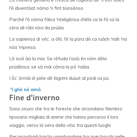
l'è diventàat nóma 'n fint bùnsènso.
Parché l'è nóma fàlsa 'nteligènsa chèla ca la fà sü la
sèra ali róbi növi da prüàa.
La sapiensa di véc’, a òlti, l'è la pùra dè ca ruàch 'ndè 'na
nöa 'mpresa.
Lè iscé àa la mia. Se rèfuda l'aziù èn nóm dèla
prüdènsa; se sà mài cóma la pó 'ndàa.
I ṍc’ órmài iè piée dè làgrimi duüut al pödi ca pü.
'l ghè nè amò
Fine d'inverno
Sono sicuro che tra le foreste che circondano Nembro
riposano migliaia di anime che hanno percorso il loro
viaggio, verso la sera della vita, tra questi luoghi.
Per incontrarli basta vagabondare tra quei boschi nelle