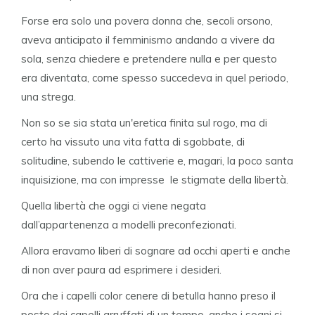
Forse era solo una povera donna che, secoli orsono,
aveva anticipato il femminismo andando a vivere da
sola, senza chiedere e pretendere nulla e per questo
era diventata, come spesso succedeva in quel periodo,
una strega.
Non so se sia stata un'eretica finita sul rogo, ma di
certo ha vissuto una vita fatta di sgobbate, di
solitudine, subendo le cattiverie e, magari, la poco santa
inquisizione, ma con impresse le stigmate della libertà.
Quella libertà che oggi ci viene negata
dall’appartenenza a modelli preconfezionati.
Allora eravamo liberi di sognare ad occhi aperti e anche
di non aver paura ad esprimere i desideri.
Ora che i capelli color cenere di betulla hanno preso il
posto dei capelli arruffati di un tempo, anche i sogni si