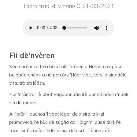
libera trad. di Vittorio C. 21-03-2021
Fìi dè'nvèren
Sóo sücǜür ca trà i bósch ilò 'ntóren a Nèmbro al pòsa
belebée ànèmi ca ià pèrcórs 'l lóor viàc’, vèrs la sìra dèla
vìta, trà stì lṍöch.
Par 'ncùntrai l'è abòt vagabondàa itè par stì bósch 'ndéli
sìri dè màars.
A l'ibrünìi, quànca 'l vèet lèger dèla sira, a inizi
prümavéra, l'è bùu dè sügàa àa li làgrimi pǜsé dǜri, l'è
fàcel sintìs adòs, 'ndèl scüur di tösch, li ànèmi dè