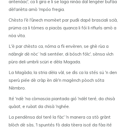
antenàac', ca li gira e li se laga ninàa dal lengéer bufàa
dèl'arièta amò 'mpóo fregia.
Chèsto l'è l'ǜnech momèet par pudìi dapé brasciali scià,
prüma ca li tórnes a piacàs quanca li fói li rifiurìs amò a
nöa vìta.
L'è par chèsto ca, nóma a fìi envèren, se ghè rùa a
ndàngìr dè nòc’ 'ndi sentéer, di bósch fólc', sènsa vìch
pùra deli umbrìi scüri e dèla Magada.
La Magàda, la stria dèla vàl, se dìs ca la stés sü 'n den
sperù piée dè cràp èn dè'n magènch pòoch sóta
Nèmbro.
Ité 'ndè 'na còrnascia piantada gió 'ndèl teré, da chisà
quàat, e ruàat da chisà 'nghée.
La pendènsa dol teré la fàc' 'n manera ca stò grànt
blòch dè sàs, 'l spuntés fò dala tèera iscé da fàa ité