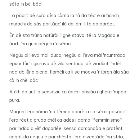
sóta 'n bèl böc'.
La pàart dè sura dèla còrna la fà da téc’ e ai fianch,
mürachi dè sàs portàac' iló dai óm li fà da paréet.
Èn dè sta trùna natüràl 'l ghè stava ité la Magàda e
àach 'na quai pégora 'nséma.
Negǜu ai l'eva mài idǜda, negǜu ai l'eva mài 'ncuntràda
epüur tǜc’ i giürava dè vìla sentüda, dè vìi idǜut, 'ndéli
nòc’ dè lǜna piéna, fiaméli ca li se möeva 'ntóren àla sùa
cà 'n chèl böc'.
A òlti óo üut la sensaziù ca àach i ansiàa i ghera 'mpóo
pùra.
Magàri l'era nóma 'na fèmna poorèta ca sécoi pasàac',
l'era réet a pruàa chèl ca adès i ciama "femminismo"
par 'ndàa a vìif daparlée, sènsa domandàa e pratènt
negót da negüu e par chèsto l'era diventáda 'na strìa,