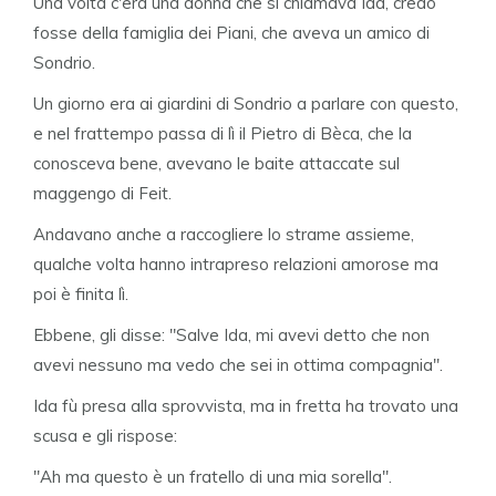
Una volta c'era una donna che si chiamava Ida, credo
fosse della famiglia dei Piani, che aveva un amico di
Sondrio.
Un giorno era ai giardini di Sondrio a parlare con questo,
e nel frattempo passa di lì il Pietro di Bèca, che la
conosceva bene, avevano le baite attaccate sul
maggengo di Feit.
Andavano anche a raccogliere lo strame assieme,
qualche volta hanno intrapreso relazioni amorose ma
poi è finita lì.
Ebbene, gli disse: "Salve Ida, mi avevi detto che non
avevi nessuno ma vedo che sei in ottima compagnia".
Ida fù presa alla sprovvista, ma in fretta ha trovato una
scusa e gli rispose:
"Ah ma questo è un fratello di una mia sorella".