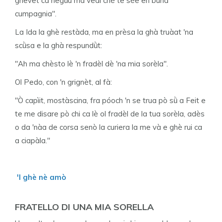
ghevet ca negǜu ma vedi chè te sée en bùna
cumpagnia".
La Ida la ghè restàda, ma en prèsa la ghà truàat 'na
scǜsa e la ghà respundǜt:
"Ah ma chèsto lè 'n fradèl dè 'na mia sorèla".
Ol Pedo, con 'n grignèt, al fà:
"Ò capìit, mostàscina, fra póoch 'n se trua pò sǜ a Feit e
te me disare pò chi ca lè ol fradèl de la tua sorèla, adès
o da 'nàa de corsa senò la curiera la me và e ghè rui ca
a ciapàla."
'l ghè nè amò
FRATELLO DI UNA MIA SORELLA