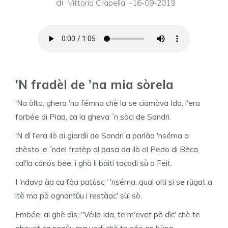
di
Vittorio Crapella -16-09-2019
'N fradèl de 'na mia sòrela
'Na òlta, ghera 'na fémna chè la se ciamàva Ida, l'era
forbée di Piaa, ca la gheva ´n sòci de Sondri.
'N dì l'era ilò ai giardìi de Sondri a parlàa 'nséma a
chèsto, e ´ndel fratèp al pasa da ilò ol Pedo di Bèca,
cal'la cónós bée, i ghà li bàiti tacadi sǜ a Feit.
I 'ndava àa ca fàa patùsc ' 'nséma, quai olti si se rügat a
itè ma pò ognantǜu i restàac' sül sò.
Embée, al ghè dìs: "Véila Ida, te m'evet pò dìc' chè te