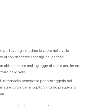
he portava ogni mattina le capre nella valle
o di non ascoltare i consigli dei genitori.
non abbandonare mai il gregge di capre perché era
forre della valle.
li un mantello benedetto per proteggerlo dai
isisci e curale bene, capito"; intanto pregava la
sse.