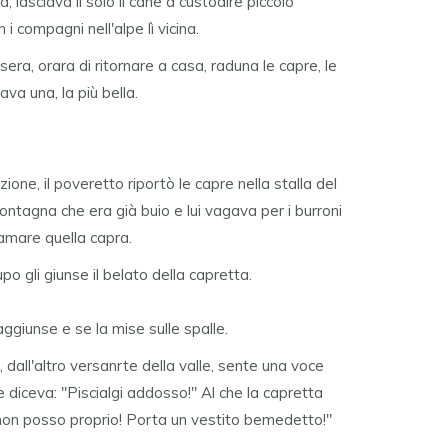
 lasciava li solo il cane a custodire piccolo
i compagni nell'alpe lì vicina.
era, orara di ritornare a casa, raduna le capre, le
va una, la più bella.
zione, il poveretto riportò le capre nella stalla del
ontagna che era già buio e lui vagava per i burroni
iamare quella capra.
po gli giunse il belato della capretta.
aggiunse e se la mise sulle spalle.
, dall'altro versanrte della valle, sente una voce
diceva: "Piscialgi addosso!" Al che la capretta
non posso proprio! Porta un vestito bemedetto!"