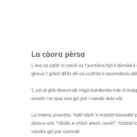
La càora pèrsa
L'era ca catìif ol cascìi ca 'l portàva tüti li dómàa l
gheva 'l grànt difèt dè ca scoltàa li racomdaziù d
'L pà al ghè diseva dè mìga bandunàa mài ol malgh
smarìn 'na quai una gió par i canalù dola vàl.
La màma, poorèta, 'ndèl dàch 'n mantèl benedèt p
diseva ach: "Ubidìs e stàch atent, nesé!"; 'ntààat
vardés gió par cüstodil.