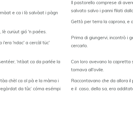
Il pastorello comprese di avere
salvato salvo i panni filati d
carnàat e ca i là salvàat i pàgn
Gettò per terra la caprona, e 
 lè curüut gió 'n paées.
Prima di giungervi, incontrò i 
i'era 'ndac' a cercàl tüc'
cercarlo.
sentéer, 'ntàat ca da parlée la
Con loro avevano la capretta s
tornava all'ovile.
ltàa chèl ca ol pà e la màma i
Raccontavano che da allora il p
 regòrdat da tǜc’ cóma esémpi
e il caso, della sa, era addit