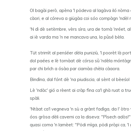
Ol bagài però, apèna 'l pödeva al lagàva iló nòma o
càori, e al córeva a giügàa coi sóo compàgn 'ndèl 
'N dì dè setèmbre, vèrs sìra, ura de tornà 'nréet, al 
ai iè varda ma 'n ne mancava una, la pǜsé bèla.
Tüt strimìt al penśéer dèla puniziù, 'l poorèt là p
dol paées e lè tornàat dè córsa sǜ 'ndèla móntàgna 
par chi brìch a ósàa par ciamàa chèla càaora.
Bindìna, dal fónt dè 'na piudiscia, al sènt ol bèeśol
Lè 'ndàc' gió a rèent ai cràp fìna ca'l ghà ruat a tru
spàli.
'Ntàat ca'l vegneva 'n sù a grànt fadìga, da l' òtro 
óos gròsa dèli caverni ca la diseva: "Pìsech adòs!" 
quasi coma 'n lamèet: "Pödi mìga, pödi pròpi ca, 'l 