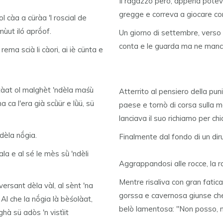
Il ragazzo però, appena poteva,
gregge e correva a giocare con 
l càa a cüràa 'l roscial de
mùut iló aprṍof.
Un giorno di settembre, verso s
conta e le guarda ma ne manca
rema scià li càori, ai iè cünta e
ortàat ol malghèt 'ndèla maśù
Atterrito al pensiero della puni
ca l'era già scǜür e lǜü, sü
paese e tornò di corsa sulla m
lanciava il suo richiamo per ch
 dèla nṍgia.
Finalmente dal fondo di un diru
ala e al sé le mès sǜ 'ndèli
Aggrappandosi alle rocce, la r
Mentre risaliva con gran fatica
versant dèla vàl, al sènt 'na
gorssa e cavernosa giunse che 
Al che la nṍgia là bèśolàat,
belò lamentosa: "Non posso, 
ghà sü adòs 'n vistìit