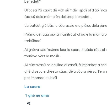
benedèt!"
Ol cascìi l'à capìit dè vìch sǜ 'ndèli spàli ol diàol 'n
fac' sü dala màma èn dol tèep benedèt.
La batüut giò bàs la càorascia e a piàisc dèla pùra,
Prǜma dè ruàa gió là 'ncuntràat ol pà e la màma ca 
trebülàac'.
Ai ghèva scià 'nsèma lóor la caora, truàda réet al 
tornàva vèrs la maśù.
Ai cüntávasǜ ca da ilùra ol cascìi là 'mparàat a sco
ghè diseva e chèeto càas, dèla càora pèrsa, l'era
par 'mparàa a ubidìi.
La caora
'l ghè nè amò