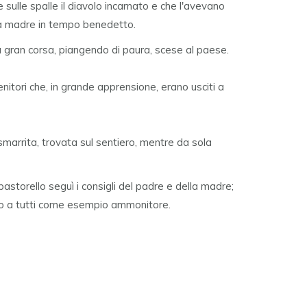
 sulle spalle il diavolo incarnato e che l'avevano
alla madre in tempo benedetto.
a gran corsa, piangendo di paura, scese al paese.
genitori che, in grande apprensione, erano usciti a
marrita, trovata sul sentiero, mentre da sola
astorello seguì i consigli del padre e della madre;
ato a tutti come esempio ammonitore.