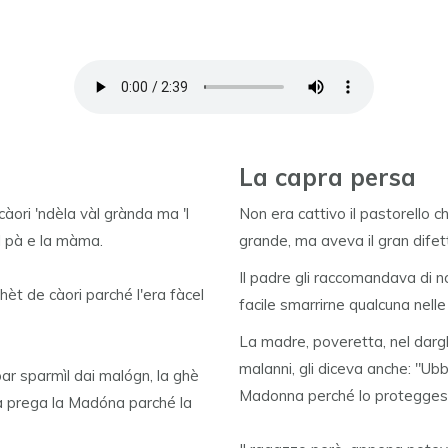
La capra persa
i càori 'ndèla vàl grànda ma 'l
Non era cattivo il pastorello c
él pà e la màma.
grande, ma aveva il gran difett
Il padre gli raccomandava di 
èt de càori parché l'era fàcel
facile smarrirne qualcuna nelle 
La madre, poveretta, nel darg
malanni, gli diceva anche: "Ubb
ar sparmìl dai malógn, la ghè
Madonna perché lo protegge
 la prega la Madóna parché la