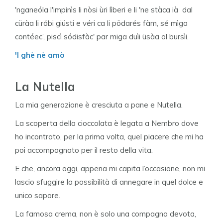
'nganeóla l'impinìs li nòsi ùri lìberi e li 'ne stàca ià dal
cüràa li róbi giüsti e véri ca li pödarés fàm, sé mìga
contéec’, piscì sódisfàc' par miga duìi üsàa ol bursìi.
'l ghè nè amò
La Nutella
La mia generazione è cresciuta a pane e Nutella.
La scoperta della cioccolata è legata a Nembro dove
ho incontrato, per la prima volta, quel piacere che mi ha
poi accompagnato per il resto della vita.
E che, ancora oggi, appena mi capita l’occasione, non mi
lascio sfuggire la possibilità di annegare in quel dolce e
unico sapore.
La famosa crema, non è solo una compagna devota,