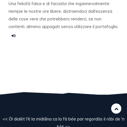
Una felicità falsa e di facciata che ingannevolmente
riempie le nostre ore libere, distraendoci dall’essenza
delle cose vere che potrebbero renderci, se non
contenti, almeno appagati senza utilizzare il portafoglio.
<< Òl dialèt l'è la midiśìna ca la fà bée par regordàs li róbi de 'n
bòt >>