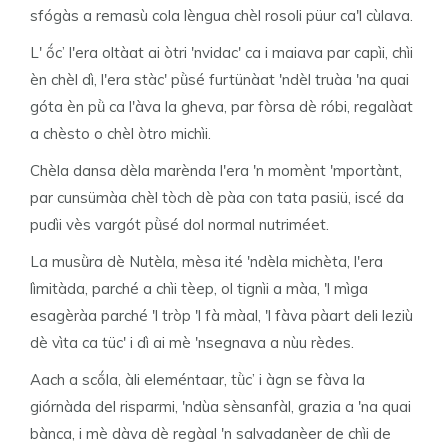
sfógàs a remasù cola lèngua chèl rosoli püur ca'l cùlava.
L' ṍc’ l'era oltàat ai òtri 'nvidac' ca i maiava par capìi, chìi
èn chèl dì, l'era stàc' pǜsé furtünàat 'ndèl truàa 'na quai
góta èn pǜ ca l'àva la gheva, par fòrsa dè róbi, regalàat
a chèsto o chèl òtro michìi.
Chèla dansa dèla marènda l'era 'n momènt 'mportànt,
par cunsümàa chèl tòch dè pàa con tata pasiü, iscé da
pudìi vès vargót pǜsé dol normal nutriméet.
La musǜra dè Nutèla, mèsa ité 'ndèla michèta, l'era
lìmitàda, parché a chìi tèep, ol tignìi a màa, 'l mìga
esagèràa parché 'l tròp 'l fà màal, 'l fàva pàart deli leziù
dè vìta ca tüc' i dì ai mè 'nsegnava a nùu rèdes.
Aach a scṍla, àli eleméntaar, tǜc’ i àgn se fàva la
giórnàda del risparmi, 'ndùa sènsanfàl, grazia a 'na quai
bànca, i mè dàva dè regàal 'n salvadanèer de chìi de