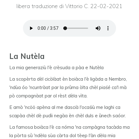
libera traduzione di Vittorio C. 22-02-2021
La Nutèla
La mia generaziù l'è crèsuda a pàa e Nutèla
La scopèrta dèl cicòlàat èn boiàca l'è ligàda a Nembro,
'ndùa óo 'ncuntràat par la prǜma òlta chèl piaśé ca'l mà
pò compagnàat par ol rèst dèla vìta.
E amò 'ncöö apèna al me dascià l'ocaśiù me laghi ca
scapàa chèl dè pudìi negàa èn chèl duls e ǜnech saóor.
La famosa boiàca l'è ca nóma 'na compàgna tacàda ma
la pòrta sǜ 'ndèla sùa càrta dol tèep l'àn dèla mia