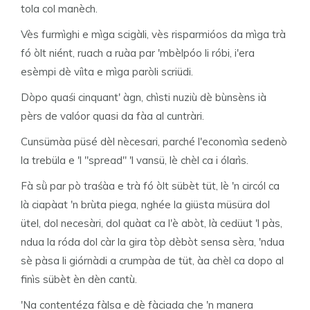
tola col manèch.
Vès furmìghi e mìga scigàli, vès risparmióos da mìga trà
fó òlt niént, ruach a ruàa par 'mbèlpóo li róbi, i'era
esèmpi dè viìta e mìga paròli scriüdi.
Dòpo quaśi cinquant' àgn, chìsti nuziù dè bùnsèns ià
pèrs de valóor quasi da fàa al cuntràri.
Cunsümàa püsé dèl nècesari, parché l'economìa sedenò
la trebüla e 'l "spread" 'l vansü, lè chèl ca i ólarìs.
Fà sǜ par pò traśàa e trà fó òlt sübèt tüt, lè 'n circól ca
là ciapàat 'n brùta piega, nghée la giüsta müsüra dol
ütel, dol necesàri, dol quàat ca l'è abòt, là cedüut 'l pàs,
ndua la róda dol càr la gira tòp dèbòt sensa sèra, 'ndua
sè pàsa li giórnàdi a crumpàa de tüt, àa chèl ca dopo al
finìs sübèt èn dèn cantù.
'Na contentéza fàlsa e dè fàciada che 'n manera