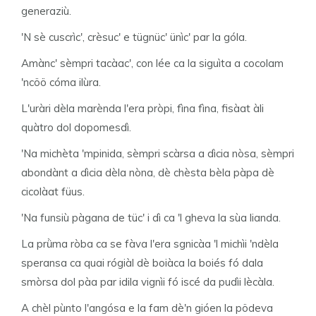
generaziù.
'N sè cuscrìc', crèsuc' e tügnüc' ünìc' par la góla.
Amànc' sèmpri tacàac', con lée ca la siguìta a cocolam
'ncöö cóma ilùra.
L'uràri dèla marènda l'era pròpi, fìna fìna, fisàat àli
quàtro dol dopomesdì.
'Na michèta 'mpinida, sèmpri scàrsa a dìcia nòsa, sèmpri
abondànt a dìcia dèla nòna, dè chèsta bèla pàpa dè
cicolàat füus.
'Na funsiù pàgana de tüc' i dì ca 'l gheva la sùa lianda.
La prǜma ròba ca se fàva l'era sgnicàa 'l michìi 'ndèla
speransa ca quai rógiàl dè boiàca la boiés fó dala
smòrsa dol pàa par idila vignìi fó iscé da pudìi lècàla.
A chèl pùnto l'angósa e la fam dè'n gióen la pödeva