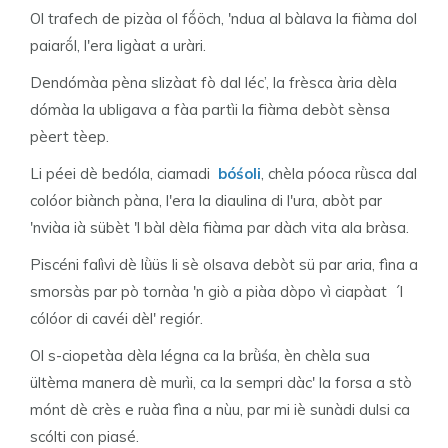
Ol trafech de pizàa ol fṍöch, 'ndua al bàlava la fiàma dol
paiarṍl, l'era ligàat a uràri.
Dendómàa pèna slizàat fò dal léc’, la frèsca ària dèla
dómàa la ubligava a fàa partìi la fiàma debòt sènsa
pèert tèep.
Li péei dè bedóla, ciamadi
bóśoli
, chèla póoca rǜsca dal
colóor biànch pàna, l'era la diaulina di l'ura, abòt par
'nviàa ià sübèt 'l bàl dèla fiàma par dàch vita ala bràsa.
Piscéni falìvi dè lǜüs li sè olsava debòt sü par aria, fìna a
smorsàs par pò tornàa 'n giò a piàa dòpo vì ciapàat ´l
cólóor di cavéi dèl' regiór.
Ol s-ciopetàa dèla légna ca la brǜśa, èn chèla sua
ültèma manera dè murìi, ca la sempri dàc' la forsa a stò
mónt dè crès e ruàa fìna a nùu, par mi iè sunàdi dulsi ca
scólti con piasé.