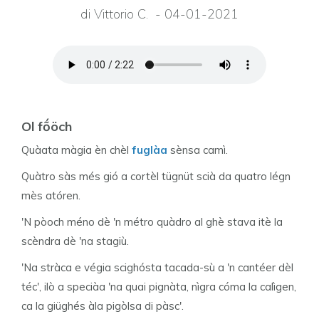
di Vittorio C. - 04-01-2021
Ol fṍöch
Quàata màgia èn chèl
fuglàa
sènsa camì.
Quàtro sàs més gió a cortèl tügnüt scià da quatro légn
mès atóren.
'N pòoch méno dè 'n métro quàdro al ghè stava itè la
scèndra dè 'na stagiù.
'Na stràca e végia scighósta tacada-sù a 'n cantéer dèl
téc', ilò a speciàa 'na quai pignàta, nìgra cóma la calìgen,
ca la giüghés àla pigòlsa di pàsc'.