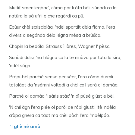
Mutìif smentegàac', cóma par li òtri bèli-sùnadi ca la
natüra la sà ufrìi e che regòrdi ca pü.
Epùur chèl scrisciolàa, 'ndèl spartìit dèla fiàma, l'era
divèrs a segónda dèla légna mèsa a brǜśàa.
Chopin la bedóla, Strauss´l làres, Wagner l' pèsc.
Sunàdi dulsi, 'na filógna ca la te ninàva par tüta la sìra,
'ndèl sógn.
Pròpi-bèl parché sensa penséer, l'era cóma durmìi
totolàat da 'nsómni voltadi a chèl ca'l sarà ol domàa.
Parché ol domàa 'l sàris stàc' 'n dì püsé giüst e bèl.
'N chìi àgn l'era piée ol paröl de róbi giusti, itè 'ndèla
cràpa ghera ca tàat ma chèl pòch l'era 'mbèlpóo.
'l ghè nè amò