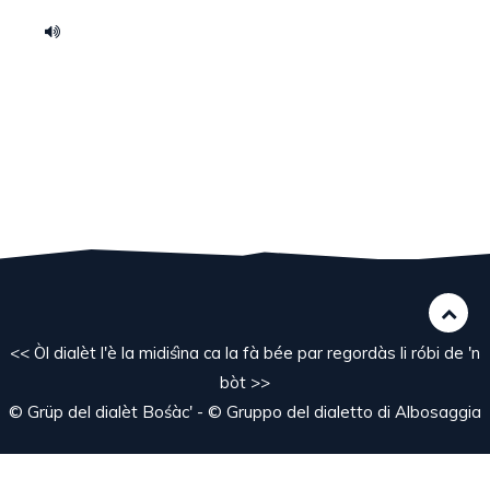
<< Òl dialèt l'è la midiśìna ca la fà bée par regordàs li róbi de 'n
bòt >>
© Grüp del dialèt Bośàc' - © Gruppo del dialetto di Albosaggia