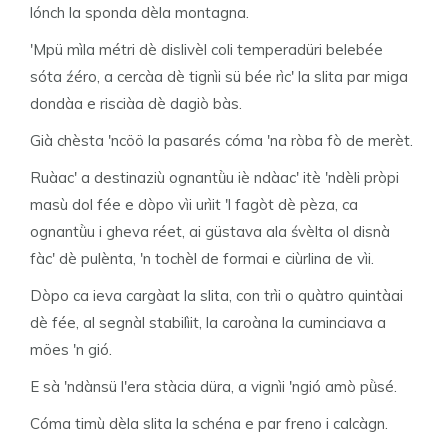
lónch la sponda dèla montagna.
'Mpü mìla métri dè dislivèl coli temperadüri belebée
sóta źéro, a cercàa dè tignìi sü bée rìc' la slita par miga
dondàa e risciàa dè dagiò bàs.
Già chèsta 'ncöö la pasarés cóma 'na ròba fò de merèt.
Ruàac' a destinaziù ognantǜu iè ndàac' itè 'ndèli pròpi
masù dol fée e dòpo vìi urìit 'l fagòt dè pèza, ca
ognantǜu i gheva réet, ai güstava ala śvèlta ol disnà
fàc' dè pulènta, 'n tochèl de formai e ciùrlina de vìi.
Dòpo ca ieva cargàat la slita, con trìi o quàtro quintàai
dè fée, al segnàl stabilìit, la caroàna la cuminciava a
möes 'n gió.
E sà 'ndànsü l'era stàcia düra, a vignìi 'ngió amò pǜsé.
Cóma timù dèla slita la schéna e par freno i calcàgn.