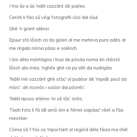
I trui ǜü a ǜü 'ndèl cazzànt dè paées.
Cerchi li fàci sǜ végi fotografii còci dal sùul.
Ghè 'n grant silènsi.
Epüur stò lṍöch ca da gióen al me meteva pura adès al
me règala nóma pàas e solènch.
I óm dèla móntàgna i trua de pósàa noma èn chèstò
lṍöch ala-màa, 'nghée ghè ca pü sliti da nudrigàa.
'Ndèl mè cazzànt ghè stàc' ol pudóor dè 'mpidìi, piscì da
mòrc', dè riconós i scióor dai póoréc’.
'Ndèl ripoos etèrno 'm sè tǜc’ istès.
Tàati foto li fà idìi amò óm e fémni ciapàac' réet a fàa
mestéer.
Cóma sà 'l fös ca 'mportànt ol regòrd dèla fàcia ma chèl