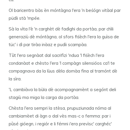
Ol baricentro bàs èn móntàgna l'era 'n beśógn vitàal par
püdìi stà 'mpée.
Sà la vìta l'è 'n carghèt dè fadìghi da portàa, par chìli
generaziù dè móntàgna, ol sfors fiśèch l'era la guìsa de
tüc' i dì par tiràa inàaz e pudìi scampàa.
Tǜt l'era segnàat dal sacrifìzi 'ndua 'l fiśèch l'era
condanàat e chèsto l'era 'l compàgn silensióos ca'l te
compagnava da la lùus dèla domàa fìna al tramónt dè
la sìra.
'L cambiàva la bùla dè acompagnamènt a segónt deli
stagiù ma miga la carga da portàa.
Chèsta l'era sempri la stèsa, prupuziunada nóma al
cambiamèet di àgn o dal vès mas-c o femma: par i
pǜsé gióegn, i regiór e li fémni i'era prevìsc' carghéc'