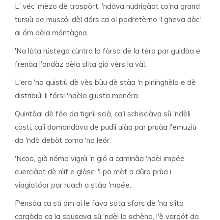
L' véc’ mèzo dè traspòrt, 'ndàva nudrigàat co'na grand
tursiù de müscói dèl dórs ca ol padretèrno 'l gheva dàc'
ai óm dèla móntàgna.
'Na lòta rüstega cùntra la fòrsa dè la tèra par guidàa e
frenàa l'andàz dèla slita gió vèrs la vàl.
L'era 'na quistiù dè vès bùu dè stàa 'n pirlinghèla e dè
distribüìi li fórsi 'ndèla giüsta manéra.
Quintàai dè fée da tignìi scià, ca'i schisciàva sǜ 'ndèli
còsti, ca'i domandàva dè pudìi ulàa par pruàa l'emuziù
da 'ndà debòt coma 'na leór.
'Ncöö, già nóma vignìi 'n gió a caminàa 'ndèl impée
cuerciàat dè nìif e glàsc, 'l pö mèt a dǜra prùa i
viagiatóor par ruach a stàa 'mpée.
Pensàa ca stì óm ai le fava sóta sfors dè 'na slita
cargàda ca la sbüsava sǜ 'ndèl la schèna, l'è vargót da