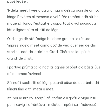
pǜsé legéer.
'Ndèla mèet 'l vée a gala la figüra deli caroàni dè óm ca
lóngo l'invèren ai menava a vàl 'l fée remàat scià sǜ 'ndi
magènch lóngo l'èstàat e trasportàat a vàl pugiàat a
lóti e ligàat süra ali slìti dè légn.
Ol disegn dè stà fadìga belebée granda l'è rèstàat
'mprès 'ndèla mèet cóma àcc' dè véc’ gueriéer de chìli
stori sü 'ndè chìi scric' dei Greci. Ghéra ca lòti pǜsé
gràndi de chìsti.
I partiva prǜma ca la nòc’ la laghés ol pòst àla bàsa lǜüs
dèla domàa 'nvèrnal.
Sǜ 'ndèli spàli slìti dè légn pesanti püsé de quarànta chili
lónghi fìna a trìi métri e mèz.
Ité par la nìif coi scarpù dè coràm e li ghéti a vignì 'nsü
par li cavìgi i afróntàva li mülatieri 'npéni ca li 'ndavasǜ