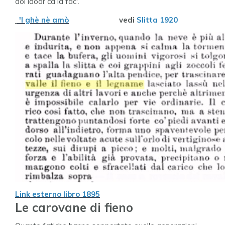
dol laóor ca ià fàc'.
'l ghè nè amò
vedi
Slitta 1920
Link esterno libro 1895
Le carovane di fieno