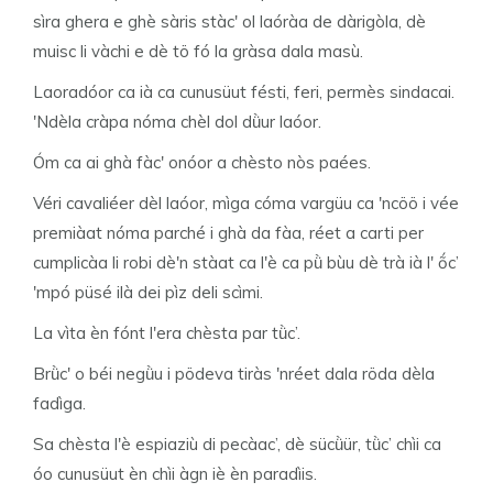
sìra ghera e ghè sàris stàc' ol laóràa de dàrigòla, dè
muisc li vàchi e dè tö fó la gràsa dala masù.
Laoradóor ca ià ca cunusüut fésti, feri, permès sindacai.
'Ndèla cràpa nóma chèl dol dǜur laóor.
Óm ca ai ghà fàc' onóor a chèsto nòs paées.
Véri cavaliéer dèl laóor, mìga cóma vargüu ca 'ncöö i vée
premiàat nóma parché i ghà da fàa, réet a carti per
cumplicàa li robi dè'n stàat ca l'è ca pǜ bùu dè trà ià l' ṍc’
'mpó püsé ilà dei pìz deli scìmi.
La vìta èn fónt l'era chèsta par tǜc’.
Brǜc' o béi negǜu i pödeva tiràs 'nréet dala röda dèla
fadìga.
Sa chèsta l'è espiaziù di pecàac’, dè sücǜür, tǜc’ chìi ca
óo cunusüut èn chìi àgn iè èn paradìis.