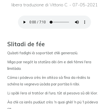
libera traduzione di Vittorio C. - 07-05-2021
Slitadi de fée
Quàati fadìghi ià soportàat chìli generaziù.
Mìga par negót la statǜra dèi óm e deli fémni l'era
lìmitàda.
Cóma i pödeva crès èn oltèza sà fìna da rèdès la
schéna la vegneva üsàda par portàa li róbi.
Li spàli i'era ol tratóor di l'ura, tǜt al pesava sǜ dè lóor.
Àa chìi ca iarés pudüut crès 'n quai ghèl 'n pü 'l pödeva
ca.