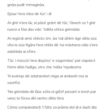
gnàa pudìi 'mmaginàa.
Epüur l'era ròba de tüc' i dì.
Al ghé n'era ǜü, ol pǜsé grànt dè tǜc’, l'ǜnech ca 'l ghè
ruava a fàa dùu viàc’ 'ndèla stèsa giórnàda.
Al regòrdi amò chèsto óm, àa 'ndi ültèm àgn dèla sùa
vìta la sùa figǜra l'era chèla dè 'na màchena càla s'era
adatàda ai sfòrs.
Tǜc’ i müscói i'era dispòsc' e sagomàac' par ciapàa li
fórmi dèla fadìga, otro che 'ndàa 'mpalestra.
'N esémpi dè adatamèet mìga al ambinét ma ai
sacrifìzi.
'Na giórnàda dè lǜüs sóta ol giṍöf pesant e lonch par
veisc la fòrsa dèl centro dèla tèra.
Cóma companatech 'l fàto ca prǜma dol dì e àach àla