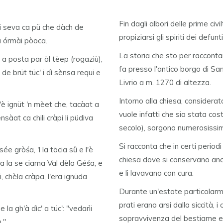
Fin dagli albori delle prime civil
e i seva ca pü che dàch de
propiziarsi gli spiriti dei defunti
ra órmài pòoca.
La storia che sto per raccontar
' a posta par òl tèep (rogaziù),
fa presso l'antico borgo di San
ò de brüt tüc' i dì sènsa requi e
Livrio a m. 1270 di altezza.
Intorno alla chiesa, considerata 
h'è ignüt 'n mèet che, tacàat a
vuole infatti che sia stata costr
ensàat ca chili cràpi li püdiva
secolo), sorgono numerosissi
Si racconta che in certi period
sée gròśa, 'l la töcia sǜ e l'è
chiesa dove si conservano anco
 ca la se ciama Val dèla Géśa, e
e li lavavano con cura.
, chèla cràpa, l'era ignüda
Durante un'estate particolarm
prati erano arsi dalla siccità, 
 la gh'à dìc' a tüc': "vedarìi
sopravvivenza del bestiame e 
."