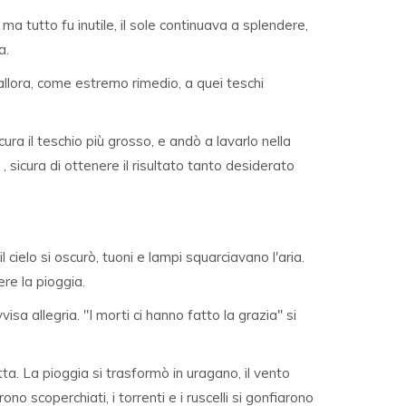
 ma tutto fu inutile, il sole continuava a splendere,
a.
llora, come estremo rimedio, a quei teschi
cura il teschio più grosso, e andò a lavarlo nella
 , sicura di ottenere il risultato tanto desiderato
il cielo si oscurò, tuoni e lampi squarciavano l'aria.
re la pioggia.
isa allegria. "I morti ci hanno fatto la grazia" si
ta. La pioggia si trasformò in uragano, il vento
urono scoperchiati, i torrenti e i ruscelli si gonfiarono