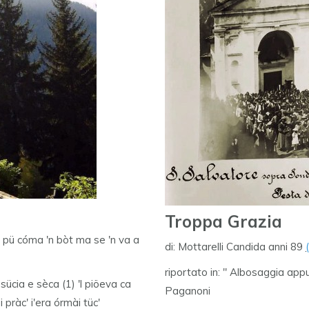
Troppa Grazia
ca pü cóma 'n bòt ma se 'n va a
di: Mottarelli Candida anni 89
riportato in: " Albosaggia appun
sücia e sèca (1) 'l piöeva ca
Paganoni
pràc' i'era órmài tüc'