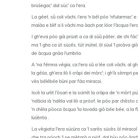
brüśegac' dal süc' ca l'era.
La géet, sǜ coli vàchi, i'era 'n bél póo 'nfularmac' 
maiàa e bìif a li vàchi ma àach par lóor l'àcqua l'e
I gh'eva póo già prüat a ca di sùǜ pàter, de chi fàc
ma 'l gha ca üt sücés, tüt inütel, òl sùul 'l picàva gi
de àcqua gnàa l'umbrìa.
A 'na fémna végia, ca l'era sǜ a lée coli vàchi, al g
la géśa, gh'era ilò li cràpi dei mòrc'; i gh'à sèmpri p
vès bélébée bùni par fàa miracoi.
Iscè la urìit l'òsari e la scirnìt la cràpa de 'n mòrt pü
'ndàcia ià 'ndèla val ilò a pröof, le póo par chèsto
'n chèla pòoca àcqua 'la lavada giò bée bée, a la fìi
lüśènta .
La vègiata l'era sücüra ca 'l sarès sücès òl miracol e
che tra póoch 'l se mètarà a piöf, dal bùu póo àach