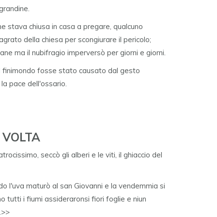
grandine.
ne stava chiusa in casa a pregare, qualcuno
grato della chiesa per scongiurare il pericolo;
e ma il nubifragio imperversò per giorni e giorni.
l finimondo fosse stato causato dal gesto
la pace dell'ossario.
 VOLTA
rocissimo, seccò gli alberi e le viti, il ghiaccio del
do l'uva maturò al san Giovanni e la vendemmia si
 tutti i fiumi assideraronsi fiori foglie e niun
.>>