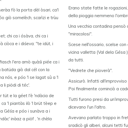
Erano state fatte le rogazioni,
ràa fò la porta dèl òsari, ca'l
della pioggia nemmeno l'ombr
póo giò somelèch, scarìzi e trùu
Una vecchia contadina pensò a
"miracolosi".
et; chi ca i ósàva, chi ca i
à ciòca e i diśeva: "te idüt, i
Scese nell'ossario, scelse con 
vicina valletta (Val dela Gésa )
da tutti.
 fiasch l'era amò quàśi piée ca i
a batüda giò dal cél con la
"Vedrete che pioverà".
 nós, e póo 'l se lagat sǜ a 'l
Assicurò. Infatti all'improvviso 
li piödi di téc'.
Poi finalmente cominciò a cade
tüt e la géet l'è 'ndàcia de
Tutti furono presi da un'improvv
 'l piantàs ilò 'l brüt tèep e
dicevano l'un l'altro.
la Géśa e póo i sunàva a i
Avevano parlato troppo in fret
dàc' inàaz a piöf , 'n chèla
sradicò gli alberi, alcuni tetti f