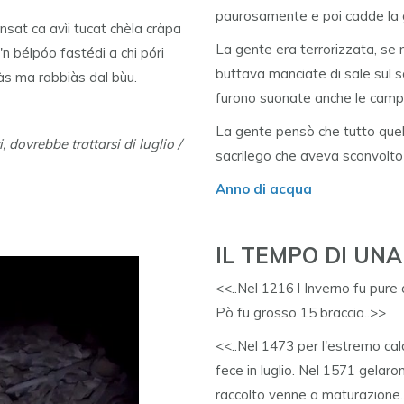
paurosamente e poi cadde la 
ensat ca avìi tucat chèla cràpa
La gente era terrorizzata, se 
 'n bélpóo fastédi a chi póri
buttava manciate di sale sul sa
iàs ma rabbiàs dal bùu.
furono suonate anche le campan
La gente pensò che tutto que
 dovrebbe trattarsi di luglio /
sacrilego che aveva sconvolto 
Anno di acqua
IL TEMPO DI UNA
<<..Nel 1216 l Inverno fu pure at
Pò fu grosso 15 braccia..>>
<<..Nel 1473 per l'estremo cal
fece in luglio. Nel 1571 gelarono
raccolto venne a maturazione.