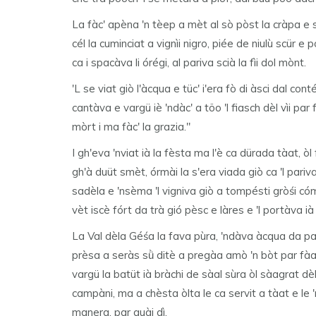
La fàc' apèna 'n tèep a mèt al sò pòst la cràpa e se
cél la cuminciat a vignìi nigro, piée de niulù scür e 
ca i spacàva li órégi, al pariva scià la fìi dol mònt.
'L se viat giò l'àcqua e tüc' i'era fò di àsci dal conté
cantàva e vargü iè 'ndàc' a töo 'l fiasch dèl vìi par f
mòrt i ma fàc' la grazia."
I gh'eva 'nviat ià la fèsta ma l'è ca dürada tàat, òl
gh'à duüt smèt, órmài la s'era viada giò ca 'l pariv
sadèla e 'nsèma 'l vigniva giò a tompésti gròśi cóma
vèt iscè fórt da trà gió pèsc e làres e 'l portàva ià a 
La Val dèla Géśa la fava pùra, 'ndàva àcqua da par 
prèsa a seràs sǜ ditè a pregàa amò 'n bòt par fàa ca
vargü la batüt ià bràchi de sàal sùra òl sàagrat dè
campàni, ma a chèsta òlta le ca servit a tàat e le 'n
manera, par quài dì.