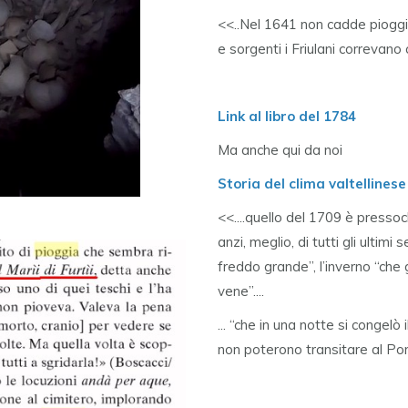
<<..Nel 1641 non cadde pioggia 
e sorgenti i Friulani correvano 
Link al libro del 1784
Ma anche qui da noi
Storia del clima valtellines
<<....quello del 1709 è presso
anzi, meglio, di tutti gli ultimi 
freddo grande”, l’inverno “che g
vene”....
... “che in una notte si congel
non poterono transitare al Por