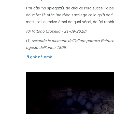
Par dàs 'na spiegaziù, de chèl ca l'era sücés, i'à p
dèl mòrt l'è stàc' 'na ròba sacrilega ca la gh'à dàc'
mòrt, ca i durmiva ómài da quài sécòi, da fai rabb
(di Vittorio Crapella - 21-09-2018)
(1)
secondo le memorie dell'allora parroco Petrucci,
agosto dell'anno 1806
'l ghè nè amò