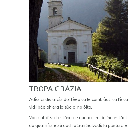
TRÒPA GRÀZIA
Adès ai dìs ai dìs dol tèep ca le cambiàat, ca l'è 
vidìi bée gh'era la sùa a 'na òlta.
Vöi cüntaf sǜ la stòria de quànca en de 'na estàat 
da quài mìis e sǜ àach a San Salvadù la pastüra e i 