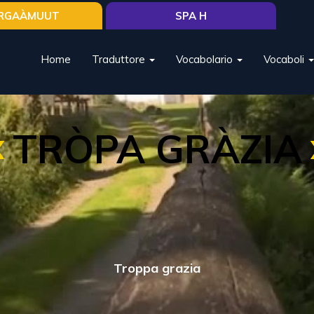
RGAÀMUUT
SPA H
Home
Traduttore
Vocabolario
Vocaboli
TRÒPA GRÀZIA
Troppa grazia