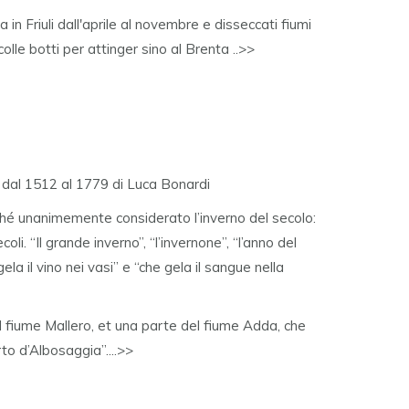
in Friuli dall'aprile al novembre e disseccati fiumi
colle botti per attinger sino al Brenta ..>>
e
dal 1512 al 1779 di Luca Bonardi
ché unanimemente considerato l’inverno del secolo:
secoli. “Il grande inverno”, “l’invernone”, “l’anno del
ela il vino nei vasi” e “che gela il sangue nella
ò il fiume Mallero, et una parte del fiume Adda, che
to d’Albosaggia”....>>