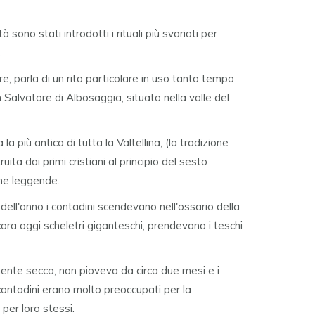
tà sono stati introdotti i rituali più svariati per
.
e, parla di un rito particolare in uso tanto tempo
 Salvatore di Albosaggia, situato nella valle del
la più antica di tutta la Valtellina, (la tradizione
uita dai primi cristiani al principio del sesto
me leggende.
i dell'anno i contadini scendevano nell'ossario della
ra oggi scheletri giganteschi, prendevano i teschi
ente secca, non pioveva da circa due mesi e i
i contadini erano molto preoccupati per la
per loro stessi.