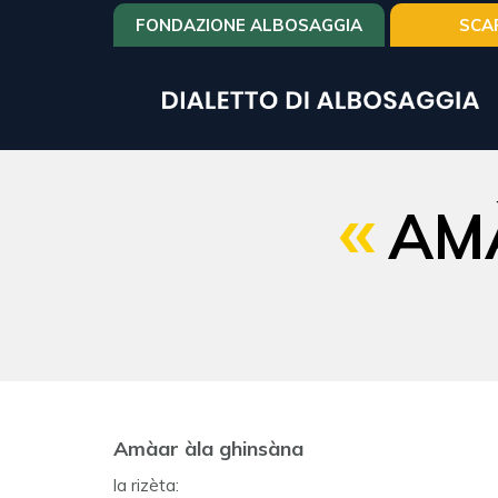
Salta
FONDAZIONE ALBOSAGGIA
SCA
al
contenuto
principale
AM
Amàar àla ghinsàna
la rizèta: