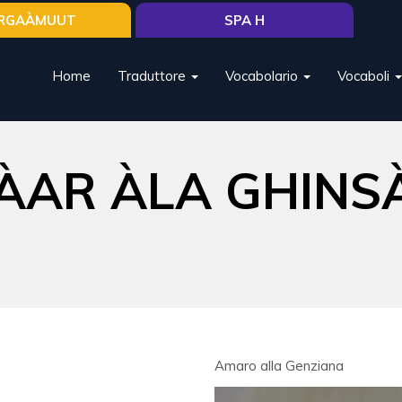
RGAÀMUUT
SPA H
Home
Traduttore
Vocabolario
Vocaboli
ÀAR ÀLA GHINS
Amaro alla Genziana