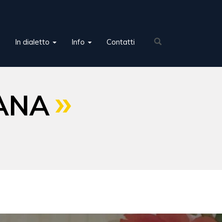
In dialetto
Info
Contatti
ÀNA