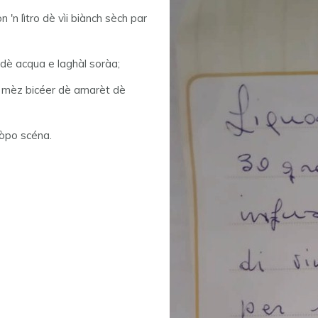
 'n lìtro dè vìi biànch sèch par
 dè acqua e laghàl soràa;
et e mèz bicéer dè amarèt dè
òpo scéna.