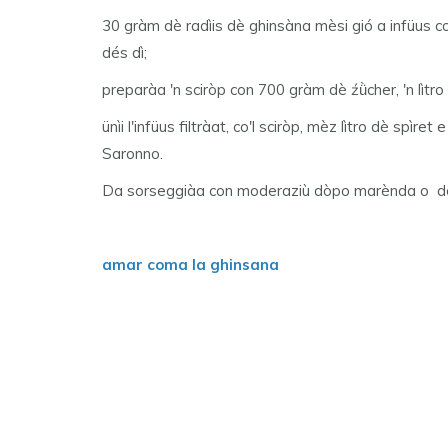
30 gràm dè radìis dè ghinsàna mèsi gió a infüus con
dés dì;
preparàa 'n sciròp con 700 gràm dè źǜcher, 'n lìtro
ünìi l'infüus filtràat, co'l sciròp, mèz lìtro dè spìr
Saronno.
Da sorseggiàa con moderaziù dòpo marènda o d
amar coma la ghinsana