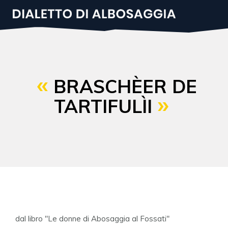
Salta
al
contenuto
principale
BRASCHÈER DE
TARTIFULÌI
dal libro "Le donne di Abosaggia al Fossati"