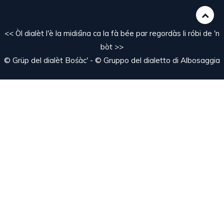
<< Òl dialèt l'è la midiśìna ca la fà bée par regordàs li róbi de 'n
bòt >>
© Grüp del dialèt Bośàc' - © Gruppo del dialetto di Albosaggia