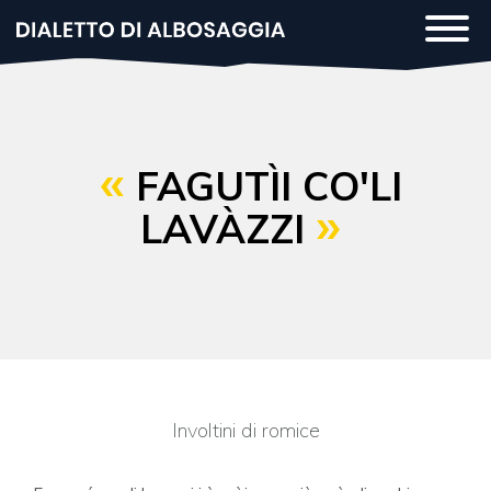
Salta
Togg
al
navi
contenuto
principale
FAGUTÌI CO'LI
LAVÀZZI
Involtini di romice