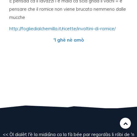
E pensáa ca li lavazzi i è màia ca scià gnàa li vachi = e
pensare che il romice non viene brucato nemmeno dalle
mucche
http://fogliedialchemilla.it/ricette/involtini-di-romice/
'l ghè nè amò
<< Òl dialèt l'è la midiśìna ca la fà bée par regordàs li róbi de 'n