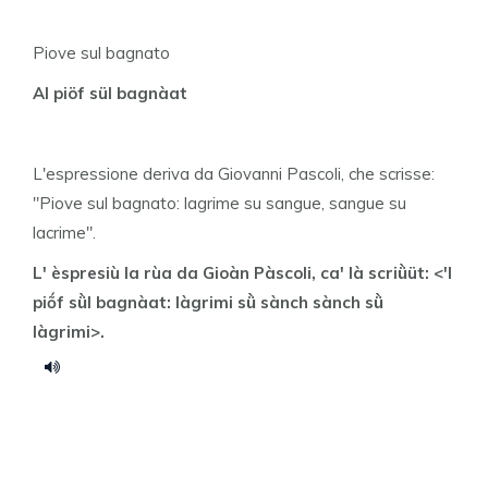
Piove sul bagnato
Al piöf sül bagnàat
L'espressione deriva da Giovanni Pascoli, che scrisse:
"Piove sul bagnato: lagrime su sangue, sangue su
lacrime".
L' èspresiù la rùa da Gioàn Pàscoli, ca' là scriǜüt: <'l
piṍf sǜl bagnàat: làgrimi sǜ sànch sànch sǜ
làgrimi>.