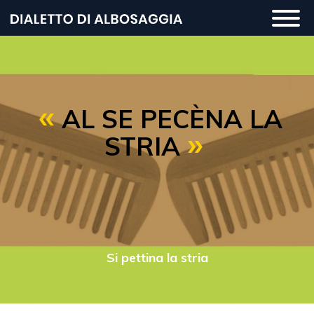
Salta
Togg
al
navi
contenuto
principale
AL SE PECÈNA LA
STRIA
Si pettina la stria