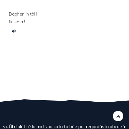
Dàghen 'n tài !
finiscila !
<< Òl dialèt l'è la midiśìna ca la fà bée par regordàs li róbi de 'n