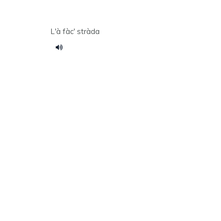
L'à fàc' stràda