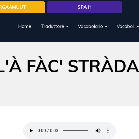
RGAÀMUUT
SPA H
Home
Traduttore
Vocabolario
Vocaboli
L'À FÀC' STRÀD