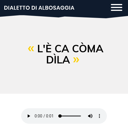
Salta
Togg
al
navi
contenuto
principale
L'È CA CÒMA
DÌLA