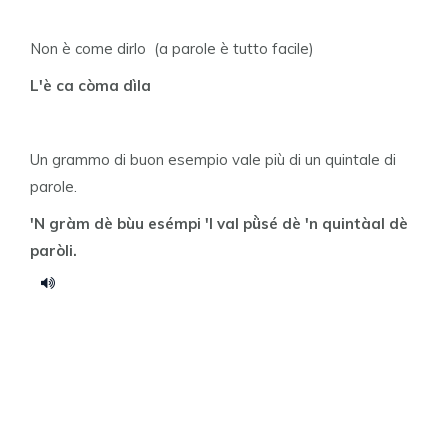
Non è come dirlo (a parole è tutto facile)
L'è ca còma dìla
Un grammo di buon esempio vale più di un quintale di
parole.
'N gràm dè bùu esémpi 'l val pǜsé dè 'n quintàal dè
paròli.