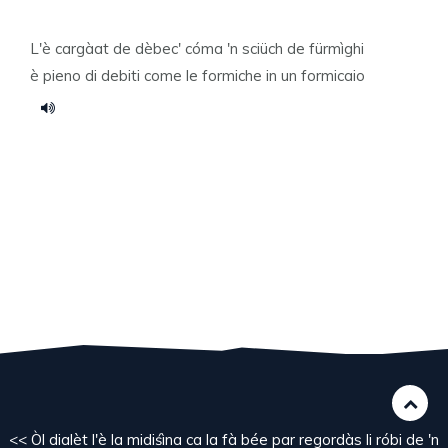
L'è cargàat de dèbec' cóma 'n sciüch de fürmìghi
è pieno di debiti come le formiche in un formicaio
<< Òl dialèt l'è la midiśìna ca la fà bée par regordàs li róbi de 'n