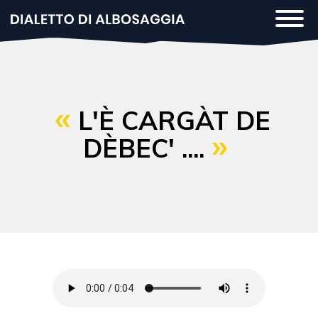
Salta
Togg
al
navi
contenuto
principale
L'È CARGÀT DE
DÈBEC' ....