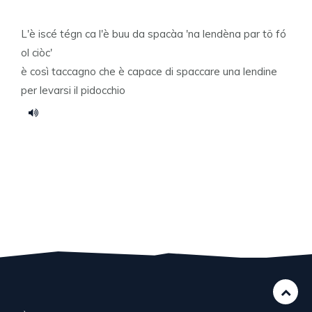
L'è iscé tégn ca l'è buu da spacàa 'na lendèna par tö fó
ol ciòc'
è così taccagno che è capace di spaccare una lendine
per levarsi il pidocchio