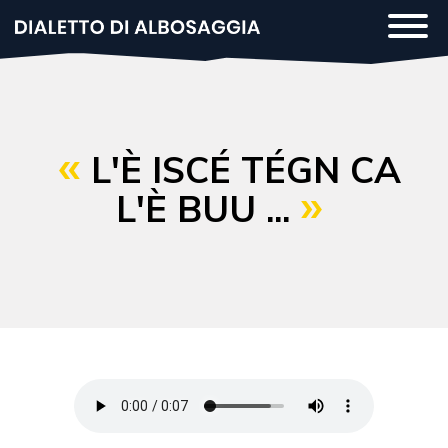
Salta
Togg
al
navi
contenuto
principale
L'È ISCÉ TÉGN CA
L'È BUU ...