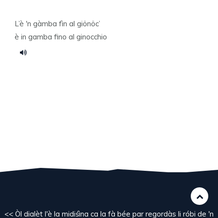
L’è 'n gàmba fìn al giönöc’
è in gamba fino al ginocchio
<< Òl dialèt l'è la midiśìna ca la fà bée par regordàs li róbi de 'n