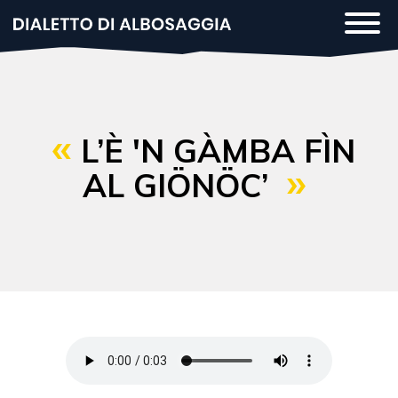
Salta
Togg
al
navi
contenuto
principale
L’È 'N GÀMBA FÌN
AL GIÖNÖC’