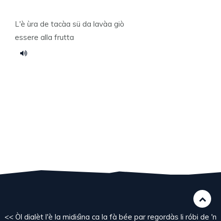
L'è ùra de tacàa sü da lavàa giò
essere alla frutta
<< Òl dialèt l'è la midiśìna ca la fà bée par regordàs li róbi de 'n