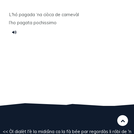
L'hó pagada ‘na ciòca de carnevàl
l’ho pagata pochissimo
<< Òl dialèt l'è la midiśìna ca la fà bée par regordàs li róbi de 'n