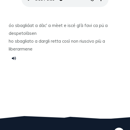
óo sbagliáat a dàc' a mèet e iscé gl’à favi ca pü a
despetolàsen
ho sbagliato a dargli retta così non riuscivo più a
liberarmene