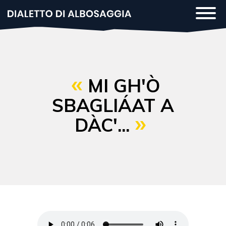
Salta
Togg
al
navi
contenuto
principale
MI GH'Ò
SBAGLIÁAT A
DÀC'...