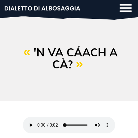
Salta
Togg
al
navi
contenuto
principale
'N VA CÁACH A
CÀ?